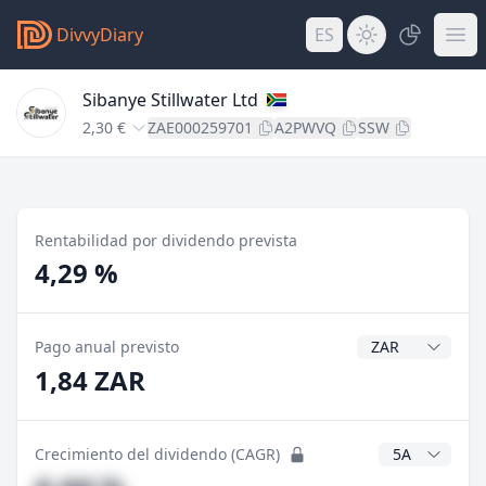
DivvyDiary
ES
Sibanye Stillwater Ltd
2,30 €
ZAE000259701
A2PWVQ
SSW
Rentabilidad por dividendo prevista
4,29 %
Divisa del divide
Pago anual previsto
1,84 ZAR
Años CAGR
Crecimiento del dividendo (CAGR)