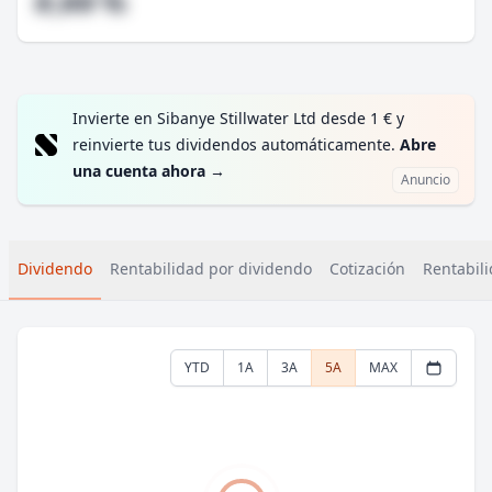
#,## %
Invierte en Sibanye Stillwater Ltd desde 1 € y
reinvierte tus dividendos automáticamente.
Abre
una cuenta ahora
→
Anuncio
Dividendo
Rentabilidad por dividendo
Cotización
Rentabili
YTD
1A
3A
5A
MAX