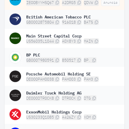
IE00BYYHSQ67
A2DRG5
QDVW
Anuncio
British American Tobacco PLC
GB0002875804
916018
BATS
Main Street Capital Corp
US56035L1044
A0X8Y3
MAIN
BP PLC
GB0007980591
850517
BP.
Porsche Automobil Holding SE
DE000PAH0038
PAH003
PAH3
Daimler Truck Holding AG
DE000DTR0CK8
DTR0CK
DTG
ExxonMobil Holdings Corp
US30233Q1085
A426ZY
XOM