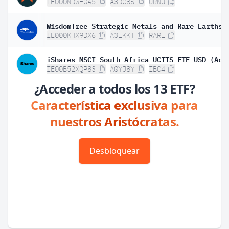
IE000NDWFGA5
A3DC8S
URNU
IE000KHX9DX6
A3EKKT
RARE
iShares MSCI South Africa UCITS ETF USD (Acc
IE00B52XQP83
A0YJ8Y
IBC4
¿Acceder a todos los 13 ETF?
Característica exclusiva para
nuestros Aristócratas.
Desbloquear