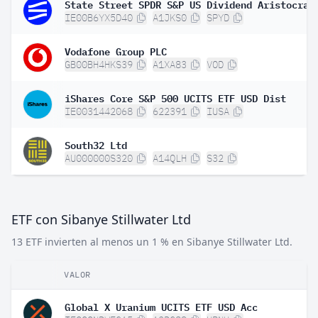
IE00B6YX5D40
A1JKS0
SPYD
Vodafone Group PLC
GB00BH4HKS39
A1XA83
VOD
iShares Core S&P 500 UCITS ETF USD Dist
IE0031442068
622391
IUSA
South32 Ltd
AU000000S320
A14QLH
S32
ETF con Sibanye Stillwater Ltd
13 ETF invierten al menos un 1 % en Sibanye Stillwater Ltd.
VALOR
Global X Uranium UCITS ETF USD Acc