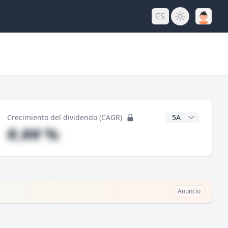
ES
do
Años CAGR
Crecimiento del dividendo (CAGR)
#,## %
Anuncio