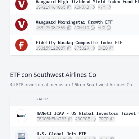
Vanguard High Dividend Yield Index Fund E
US9219464065
A0NJXB
VYM
Vanguard Morningstar Growth ETF
US9229087369
A0MK1G
VUG
Fidelity Nasdaq Composite Index ETF
US3159128087
675329
ONEQ
ETF con Southwest Airlines Co
44 ETF invierten al menos un 1 % en Southwest Airlines Co.
VALOR
HANetf ICAV - US Global Investors Travel 
IE00BMFNW783
A3CPGE
7RIP
U.S. Global Jets ETF