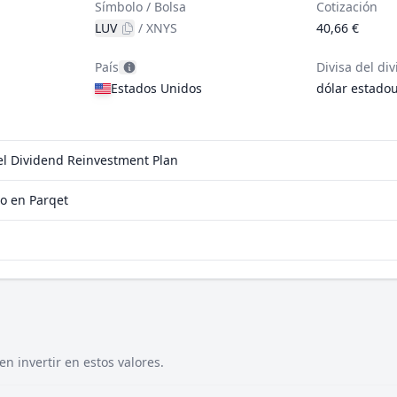
Símbolo / Bolsa
Cotización
LUV
/
XNYS
40,66 €
País
Divisa del di
Estados Unidos
dólar estado
 el Dividend Reinvestment Plan
o en Parqet
n invertir en estos valores.