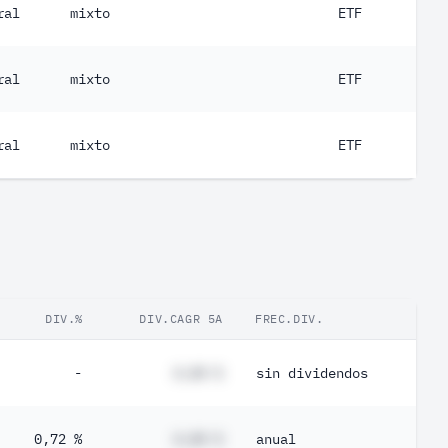
ral
mixto
ETF
ral
mixto
ETF
ral
mixto
ETF
DIV.%
DIV.CAGR 5A
FREC.DIV.
-
#,## %
sin dividendos
0,72 %
#,## %
anual