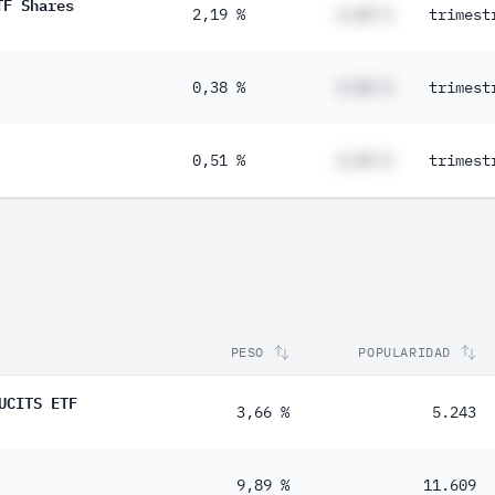
TF Shares
2,19 %
#,## %
trimest
0,38 %
#,## %
trimest
0,51 %
#,## %
trimest
PESO
POPULARIDAD
UCITS ETF
3,66 %
5.243
9,89 %
11.609