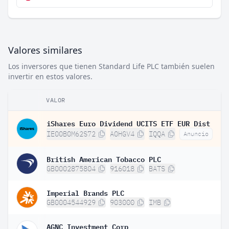
Valores similares
Los inversores que tienen Standard Life PLC también suelen
invertir en estos valores.
VALOR
iShares Euro Dividend UCITS ETF EUR Dist
IE00B0M62S72
A0HGV4
IQQA
Anuncio
British American Tobacco PLC
GB0002875804
916018
BATS
Imperial Brands PLC
GB0004544929
903000
IMB
AGNC Investment Corp