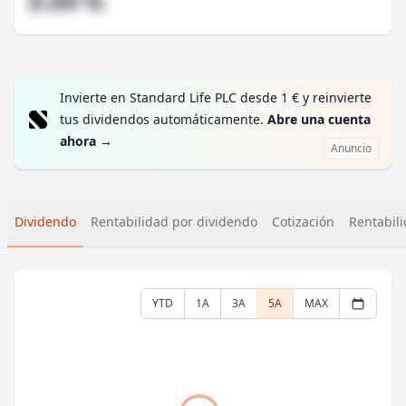
#,## %
Invierte en Standard Life PLC desde 1 € y reinvierte
tus dividendos automáticamente.
Abre una cuenta
ahora
→
Anuncio
Dividendo
Rentabilidad por dividendo
Cotización
Rentabili
YTD
1A
3A
5A
MAX