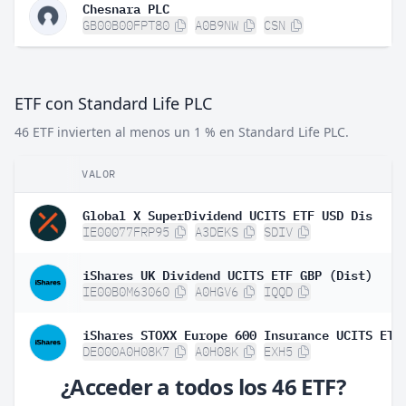
Chesnara PLC
GB00B00FPT80
A0B9NW
CSN
ETF con Standard Life PLC
46 ETF invierten al menos un 1 % en Standard Life PLC.
VALOR
Global X SuperDividend UCITS ETF USD Dis
IE00077FRP95
A3DEKS
SDIV
iShares UK Dividend UCITS ETF GBP (Dist)
IE00B0M63060
A0HGV6
IQQD
DE000A0H08K7
A0H08K
EXH5
¿Acceder a todos los 46 ETF?