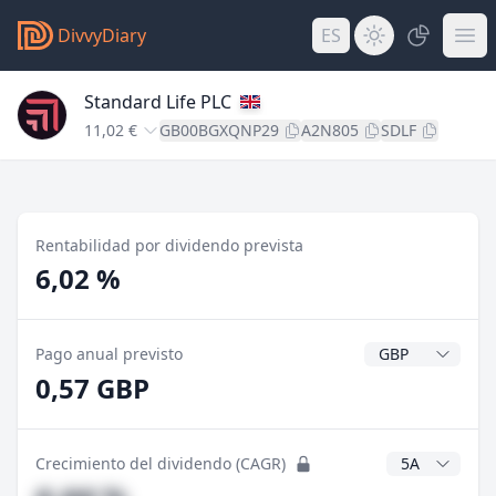
DivvyDiary
ES
Standard Life PLC
11,02 €
GB00BGXQNP29
A2N805
SDLF
Rentabilidad por dividendo prevista
6,02 %
Divisa del divide
Pago anual previsto
0,57 GBP
Años CAGR
Crecimiento del dividendo (CAGR)