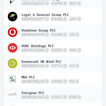
US00123Q1040
A2AR58
AGNC
Legal & General Group PLC
GB0005603997
851584
LGEN
Vodafone Group PLC
GB00BH4HKS39
A1XA83
VOD
HSBC Holdings PLC
GB0005405286
923893
HSBA
Greencoat UK Wind PLC
GB00B8SC6K54
A1T7LN
UKW
M&G PLC
GB00BKFB1C65
A2PSZW
MNG
Energean PLC
GB00BG12Y042
A2JGLJ
ENOG