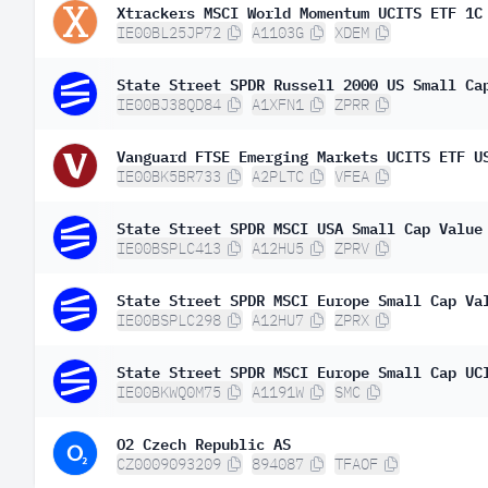
Xtrackers MSCI World Momentum UCITS ETF 1C
IE00BL25JP72
A1103G
XDEM
State Street SPDR Russell 2000 US Small Ca
IE00BJ38QD84
A1XFN1
ZPRR
Vanguard FTSE Emerging Markets UCITS ETF U
IE00BK5BR733
A2PLTC
VFEA
State Street SPDR MSCI USA Small Cap Value
IE00BSPLC413
A12HU5
ZPRV
State Street SPDR MSCI Europe Small Cap Va
IE00BSPLC298
A12HU7
ZPRX
State Street SPDR MSCI Europe Small Cap UC
IE00BKWQ0M75
A1191W
SMC
O2 Czech Republic AS
CZ0009093209
894087
TFAOF