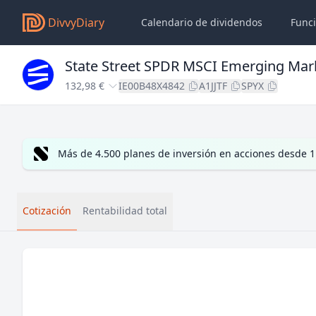
DivvyDiary
Calendario de dividendos
Func
State Street SPDR MSCI Emerging Mar
132,98 €
IE00B48X4842
A1JJTF
SPYX
Más de 4.500 planes de inversión en acciones desde 1
Cotización
Rentabilidad total