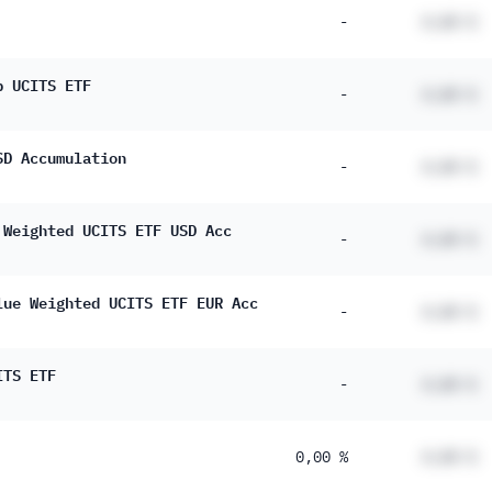
-
#,## %
p UCITS ETF
-
#,## %
SD Accumulation
-
#,## %
 Weighted UCITS ETF USD Acc
-
#,## %
lue Weighted UCITS ETF EUR Acc
-
#,## %
ITS ETF
-
#,## %
0,00 %
#,## %