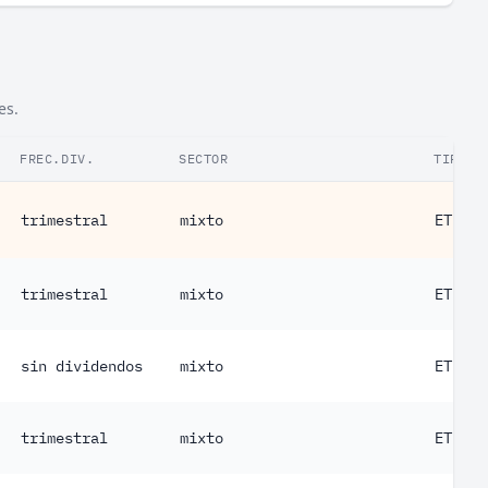
es.
FREC.DIV.
SECTOR
TIPO
trimestral
mixto
ETF
trimestral
mixto
ETF
sin dividendos
mixto
ETF
trimestral
mixto
ETF