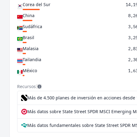
Corea del Sur
14,1
China
8,2
Sudáfrica
3,5
Brasil
3,2
Malasia
2,8
Tailandia
2,3
México
1,6
Polonia
1,4
Recursos
Indonesia
1,1
Más de 4.500 planes de inversión en acciones desde
Chile
0,7
Más datos sobre State Street SPDR MSCI Emerging Ma
Filipinas
0,7
Más datos fundamentales sobre State Street SPDR M
Grecia
0,6
Colombia
0,2