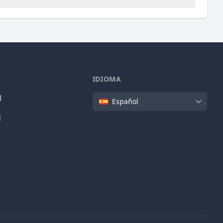
IDIOMA
Idioma
l
Español
d