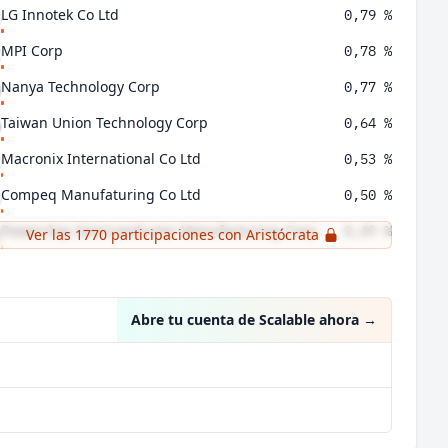
LG Innotek Co Ltd
0,79 %
MPI Corp
0,78 %
Nanya Technology Corp
0,77 %
Taiwan Union Technology Corp
0,64 %
Macronix International Co Ltd
0,53 %
Compeq Manufaturing Co Ltd
0,50 %
Powerchip Semiconductor Manufacturing Corp
0,49 %
Ver las 1770 participaciones con Aristócrata
Powertech Technology Inc
0,46 %
Abre tu cuenta de Scalable ahora
→