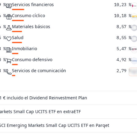
Servicios financieros
9 %
10,23 %
Consumo cíclico
6 %
10,18 %
Materiales básicos
6 %
8,57 %
Salud
5 %
8,55 %
Inmobiliario
3 %
5,47 %
Consumo defensivo
0 %
4,92 %
Servicios de comunicación
3 %
2,79 %
Suministros
9 %
2,52 %
Energía
2 %
2,05 %
 1 €
incluido el Dividend Reinvestment Plan
9 %
rkets Small Cap UCITS ETF en extraETF
5 %
SCI Emerging Markets Small Cap UCITS ETF en Parqet
8 %
5 %