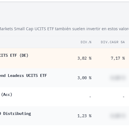
9 %
7 %
arkets Small Cap UCITS ETF también suelen invertir en estos valor
6 %
5 %
DIV.%
DIV.CAGR 5A
2 %
CITS ETF (DE)
3,82 %
7,17 %
2 %
1 %
end Leaders UCITS ETF
3,00 %
#,## %
5 %
5 %
 (Acc)
-
-
6 %
D Distributing
1,23 %
#,## %