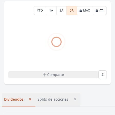
YTD
1A
3A
5A
MAX
Comparar
€
Dividendos
Splits de acciones
0
0