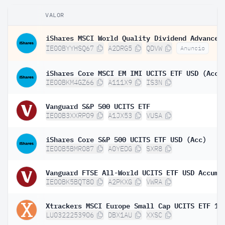
VALOR
IE00BYYHSQ67
A2DRG5
QDVW
Anuncio
iShares Core MSCI EM IMI UCITS ETF USD (Acc)
IE00BKM4GZ66
A111X9
IS3N
Vanguard S&P 500 UCITS ETF
IE00B3XXRP09
A1JX53
VUSA
iShares Core S&P 500 UCITS ETF USD (Acc)
IE00B5BMR087
A0YEDG
SXR8
IE00BK5BQT80
A2PKXG
VWRA
Xtrackers MSCI Europe Small Cap UCITS ETF 1C
LU0322253906
DBX1AU
XXSC