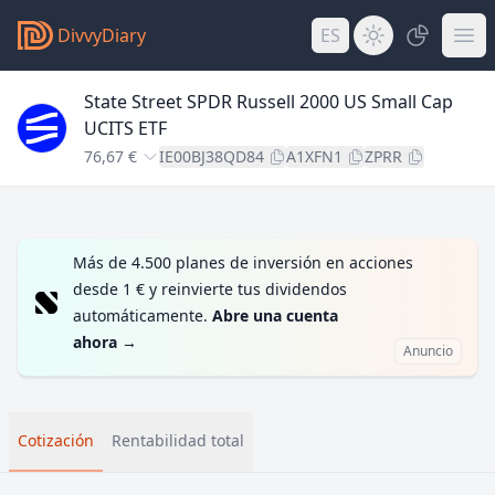
DivvyDiary
ES
State Street SPDR Russell 2000 US Small Cap
UCITS ETF
76,67 €
IE00BJ38QD84
A1XFN1
ZPRR
Más de 4.500 planes de inversión en acciones
desde 1 € y reinvierte tus dividendos
automáticamente.
Abre una cuenta
ahora
→
Anuncio
Cotización
Rentabilidad total