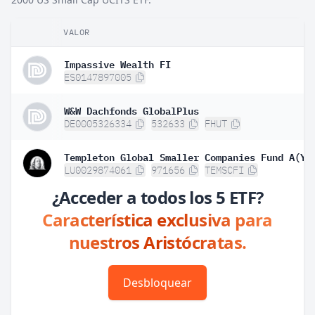
VALOR
Impassive Wealth FI
ES0147897005
W&W Dachfonds GlobalPlus
DE0005326334
532633
FHUT
LU0029874061
971656
TEMSCFI
¿Acceder a todos los 5 ETF?
Característica exclusiva para
nuestros Aristócratas.
Desbloquear