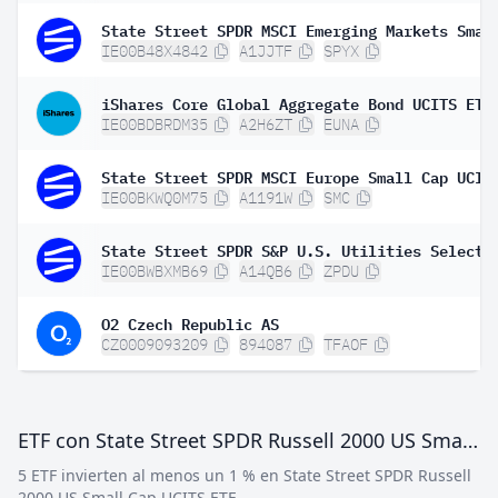
IE00B48X4842
A1JJTF
SPYX
IE00BDBRDM35
A2H6ZT
EUNA
IE00BKWQ0M75
A1191W
SMC
IE00BWBXMB69
A14QB6
ZPDU
O2 Czech Republic AS
CZ0009093209
894087
TFAOF
ETF con State Street SPDR Russell 2000 US Small Cap UCITS ETF
5 ETF invierten al menos un 1 % en State Street SPDR Russell
2000 US Small Cap UCITS ETF.