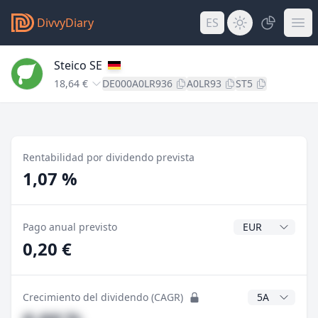
DivvyDiary
ES
Steico SE
18,64 €
DE000A0LR936
A0LR93
ST5
Rentabilidad por dividendo prevista
1,07 %
Divisa del divide
Pago anual previsto
0,20 €
Años CAGR
Crecimiento del dividendo (CAGR)