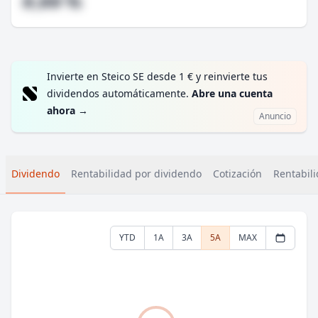
#,## %
Invierte en Steico SE desde 1 € y reinvierte tus
dividendos automáticamente.
Abre una cuenta
ahora
→
Anuncio
Dividendo
Rentabilidad por dividendo
Cotización
Rentabili
YTD
1A
3A
5A
MAX