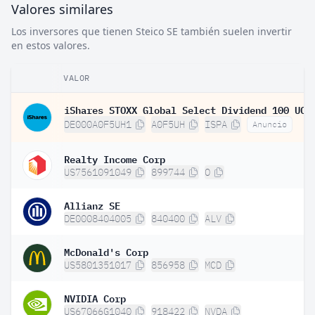
Valores similares
Los inversores que tienen Steico SE también suelen invertir
en estos valores.
VALOR
DE000A0F5UH1
A0F5UH
ISPA
Anuncio
Realty Income Corp
US7561091049
899744
O
Allianz SE
DE0008404005
840400
ALV
McDonald's Corp
US5801351017
856958
MCD
NVIDIA Corp
US67066G1040
918422
NVDA