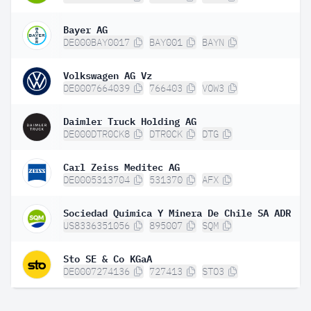
Bayer AG
DE000BAY0017
BAY001
BAYN
Volkswagen AG Vz
DE0007664039
766403
VOW3
Daimler Truck Holding AG
DE000DTR0CK8
DTR0CK
DTG
Carl Zeiss Meditec AG
DE0005313704
531370
AFX
Sociedad Quimica Y Minera De Chile SA ADR
US8336351056
895007
SQM
Sto SE & Co KGaA
DE0007274136
727413
STO3