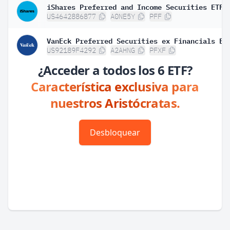
iShares Preferred and Income Securities ETF
US4642886877
A0NE5Y
PFF
VanEck Preferred Securities ex Financials ET
US92189F4292
A2AHNG
PFXF
¿Acceder a todos los 6 ETF?
Característica exclusiva para
nuestros Aristócratas.
Desbloquear