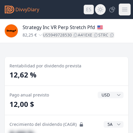
DivvyDiary
ES
Strategy Inc VR Perp Stretch Pfd
82,25 €
US5949728530
A41EXE
STRC
Rentabilidad por dividendo prevista
12,62 %
Divisa del divide
Pago anual previsto
12,00 $
Años CAGR
Crecimiento del dividendo (CAGR)