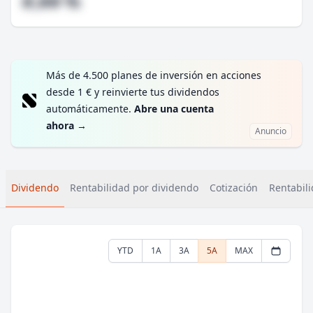
#,## %
Más de 4.500 planes de inversión en acciones
desde 1 € y reinvierte tus dividendos
automáticamente.
Abre una cuenta
ahora
→
Anuncio
Dividendo
Rentabilidad por dividendo
Cotización
Rentabili
YTD
1A
3A
5A
MAX