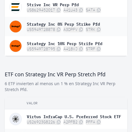
Strive Inc VR Perp Pfd
US8629452017
A41U43
SATA
Strategy Inc 8% Perp Strike Pfd
US5949728878
A3DPFV
STRK
Strategy Inc 10% Perp Strife Pfd
US5949728795
A418VJ
STRF
ETF con Strategy Inc VR Perp Stretch Pfd
6 ETF invierten al menos un 1 % en Strategy Inc VR Perp
Stretch Pfd.
VALOR
Virtus InfraCap U.S. Preferred Stock ETF
US26923G8226
A2PFB2
PFFA