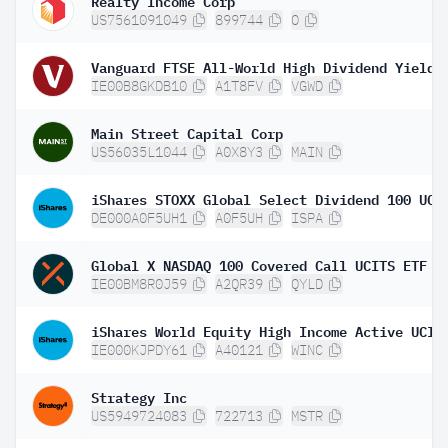
Realty Income Corp
US7561091049
899744
O
IE00B8GKDB10
A1T8FV
VGWD
Main Street Capital Corp
US56035L1044
A0X8Y3
MAIN
DE000A0F5UH1
A0F5UH
ISPA
Global X NASDAQ 100 Covered Call UCITS ETF D
IE00BM8R0J59
A2QR39
QYLD
IE000KJPDY61
A40121
WINC
Strategy Inc
US5949724083
722713
MSTR