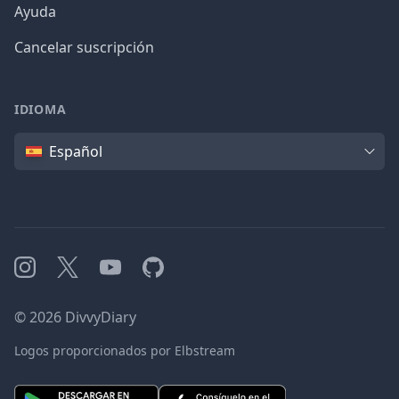
Ayuda
Cancelar suscripción
IDIOMA
Idioma
Español
Instagram
X
YouTube
GitHub
©
2026
DivvyDiary
Logos proporcionados por Elbstream