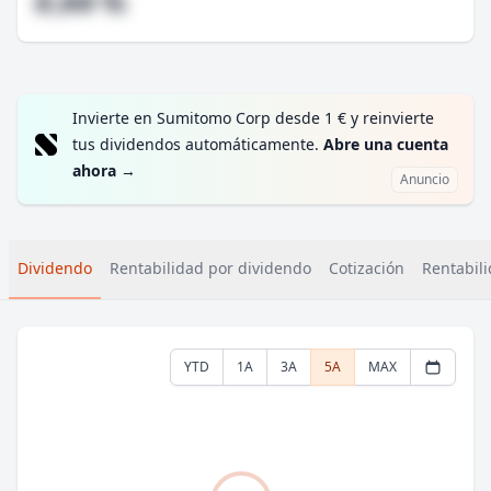
#,## %
Invierte en Sumitomo Corp desde 1 € y reinvierte
tus dividendos automáticamente.
Abre una cuenta
ahora
→
Anuncio
Dividendo
Rentabilidad por dividendo
Cotización
Rentabili
YTD
1A
3A
5A
MAX