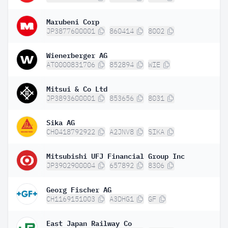
Marubeni Corp
JP3877600001
860414
8002
Wienerberger AG
AT0000831706
852894
WIE
Mitsui & Co Ltd
JP3893600001
853656
8031
Sika AG
CH0418792922
A2JNV8
SIKA
Mitsubishi UFJ Financial Group Inc
JP3902900004
657892
8306
Georg Fischer AG
CH1169151003
A3DHG1
GF
East Japan Railway Co