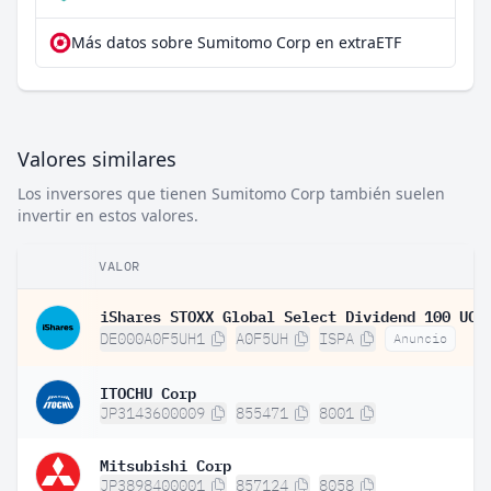
Más datos sobre Sumitomo Corp en extraETF
Valores similares
Los inversores que tienen Sumitomo Corp también suelen
invertir en estos valores.
VALOR
DE000A0F5UH1
A0F5UH
ISPA
Anuncio
ITOCHU Corp
JP3143600009
855471
8001
Mitsubishi Corp
JP3898400001
857124
8058