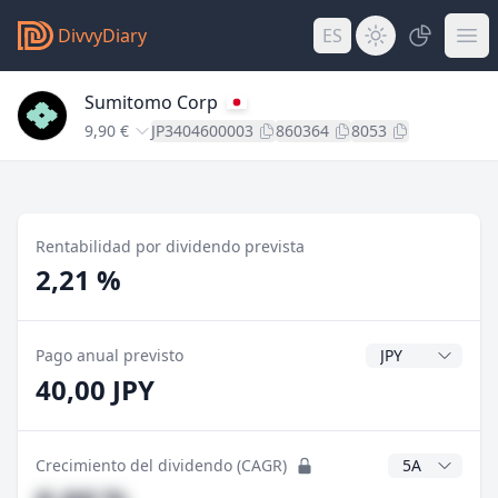
DivvyDiary
ES
Sumitomo Corp
9,90 €
JP3404600003
860364
8053
Rentabilidad por dividendo prevista
2,21 %
Divisa del divide
Pago anual previsto
40,00 JPY
Años CAGR
Crecimiento del dividendo (CAGR)