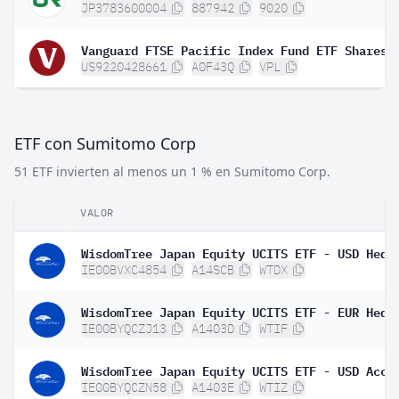
JP3783600004
887942
9020
Vanguard FTSE Pacific Index Fund ETF Shares
US9220428661
A0F43Q
VPL
ETF con Sumitomo Corp
51 ETF invierten al menos un 1 % en Sumitomo Corp.
VALOR
WisdomTree Japan Equity UCITS ETF - USD Hedg
IE00BVXC4854
A14SCB
WTDX
IE00BYQCZJ13
A1403D
WTIF
WisdomTree Japan Equity UCITS ETF - USD Acc
IE00BYQCZN58
A1403E
WTIZ