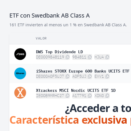
ETF con Swedbank AB Class A
161 ETF invierten al menos un 1 % en Swedbank AB Class A.
VALOR
DWS Top Dividende LD
DE0009848119
984811
HJUA
iShares STOXX Europe 600 Banks UCITS ETF
DE000A0F5UJ7
A0F5UJ
EXV1
Xtrackers MSCI Nordic UCITS ETF 1D
IE00B9MRHC27
A1T791
XDN0
¿Acceder a to
Característica exclusiva