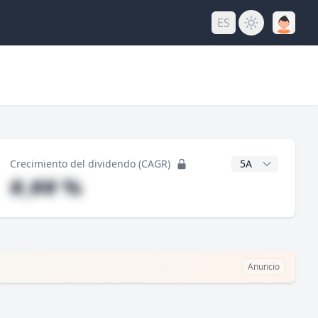
ES
do
Años CAGR
Crecimiento del dividendo (CAGR)
#,## %
Anuncio