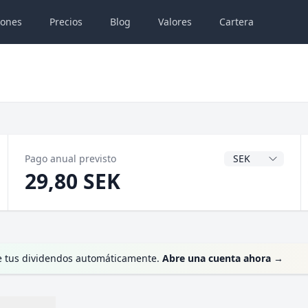
iones
Precios
Blog
Valores
Cartera
Divisa del dividen
Pago anual previsto
29,80 SEK
te tus dividendos automáticamente.
Abre una cuenta ahora
→