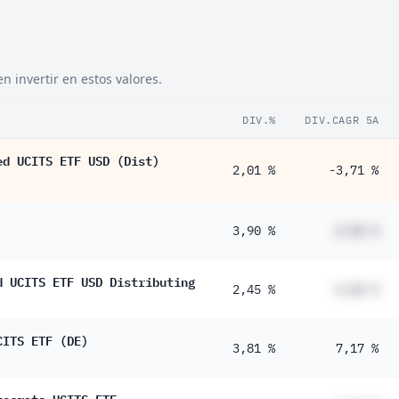
 invertir en estos valores.
DIV.%
DIV.CAGR 5A
ed UCITS ETF USD (Dist)
2,01 %
-3,71 %
3,90 %
#,## %
d UCITS ETF USD Distributing
2,45 %
#,## %
CITS ETF (DE)
3,81 %
7,17 %
tocrats UCITS ETF