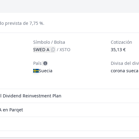
o prevista de 7,75 %.
Símbolo / Bolsa
Cotización
SWED A
/
XSTO
35,13 €
País
Divisa del di
Suecia
corona sueca
el Dividend Reinvestment Plan
A en Parqet