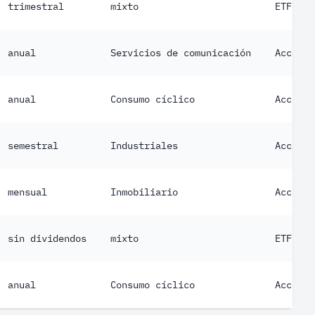
trimestral
mixto
ETF
anual
Servicios de comunicación
Acción
anual
Consumo cíclico
Acción
semestral
Industriales
Acción
mensual
Inmobiliario
Acción
sin dividendos
mixto
ETF
anual
Consumo cíclico
Acción