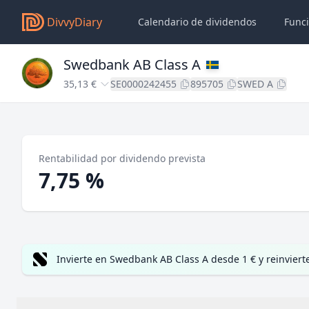
DivvyDiary
Calendario de dividendos
Func
Swedbank AB Class A
35,13 €
SE0000242455
895705
SWED A
Rentabilidad por dividendo prevista
7,75 %
Invierte en Swedbank AB Class A desde 1 € y reinvier