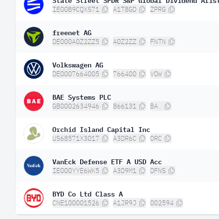
IE00B9CQXS71
A1T8GD
ZPRG
freenet AG
DE000A0Z2ZZ5
A0Z2ZZ
FNTN
Volkswagen AG
DE0007664005
766400
VOW
BAE Systems PLC
GB0002634946
866131
BA.
Orchid Island Capital Inc
US68571X3017
A3DR6C
ORC
VanEck Defense ETF A USD Acc
IE000YYE6WK5
A3D9M1
DFNS
BYD Co Ltd Class A
CNE100001526
A1JR9J
002594