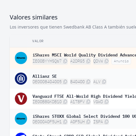
Valores similares
Los inversores que tienen Swedbank AB Class A también suelen
VALOR
iShares MSCI World Quality Dividend Advanc
IE00BYYHSQ67
A2DRG5
QDVW
Anuncio
Allianz SE
DE0008404005
840400
ALV
Vanguard FTSE All-World High Dividend Yiel
IE00B8GKDB10
A1T8FV
VGWD
iShares STOXX Global Select Dividend 100 U
DE000A0F5UH1
A0F5UH
ISPA
State Street SPDR S&P Global Dividend Aris