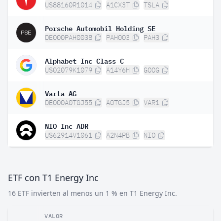
US88160R1014
A1CX3T
TSLA
Porsche Automobil Holding SE
DE000PAH0038
PAH003
PAH3
Alphabet Inc Class C
US02079K1079
A14Y6H
GOOG
Varta AG
DE000A0TGJ55
A0TGJ5
VAR1
NIO Inc ADR
US62914V1061
A2N4PB
NIO
ETF con T1 Energy Inc
16 ETF invierten al menos un 1 % en T1 Energy Inc.
VALOR