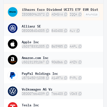
iShares Euro Dividend UCITS ETF EUR Dist
IE00B0M62S72
A0HGV4
IQQA
Anuncio
Allianz SE
DE0008404005
840400
ALV
Apple Inc
US0378331005
865985
AAPL
Amazon.com Inc
US0231351067
906866
AMZN
PayPal Holdings Inc
US70450Y1038
A14R7U
PYPL
Volkswagen AG Vz
DE0007664039
766403
VOW3
Tesla Inc