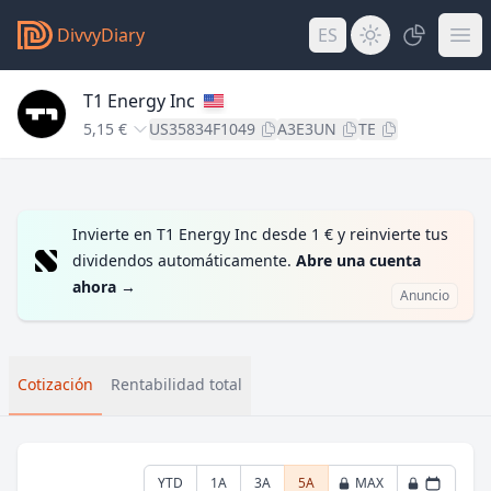
DivvyDiary
ES
T1 Energy Inc
5,15 €
US35834F1049
A3E3UN
TE
Invierte en T1 Energy Inc desde 1 € y reinvierte tus
dividendos automáticamente.
Abre una cuenta
ahora
→
Anuncio
Cotización
Rentabilidad total
YTD
1A
3A
5A
MAX