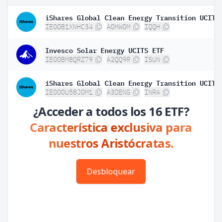
IE00B1XNHC34
A0MW0M
IQQH
Invesco Solar Energy UCITS ETF
IE00BM8QRZ79
A2QQ9R
ISUN
IE000U58J0M1
A3DENG
INRA
¿Acceder a todos los 16 ETF?
Característica exclusiva para
nuestros Aristócratas.
Desbloquear