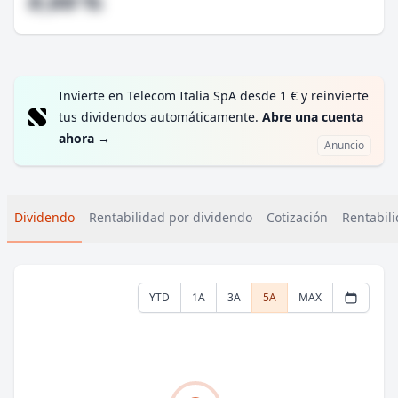
#,## %
Invierte en Telecom Italia SpA desde 1 € y reinvierte
tus dividendos automáticamente.
Abre una cuenta
ahora
→
Anuncio
Dividendo
Rentabilidad por dividendo
Cotización
Rentabili
YTD
1A
3A
5A
MAX