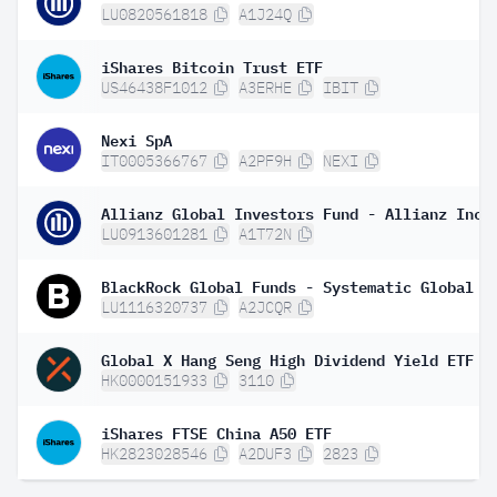
LU0820561818
A1J24Q
iShares Bitcoin Trust ETF
US46438F1012
A3ERHE
IBIT
Nexi SpA
IT0005366767
A2PF9H
NEXI
LU0913601281
A1T72N
LU1116320737
A2JCQR
Global X Hang Seng High Dividend Yield ETF
HK0000151933
3110
iShares FTSE China A50 ETF
HK2823028546
A2DUF3
2823