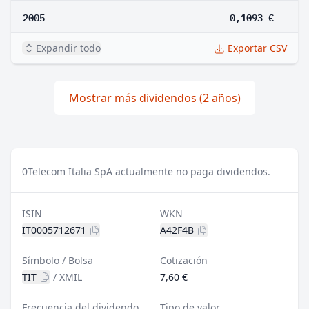
2005
0,1093 €
Expandir todo
Exportar CSV
Mostrar más dividendos (2 años)
0
Telecom Italia SpA actualmente no paga dividendos.
ISIN
WKN
IT0005712671
A42F4B
Símbolo / Bolsa
Cotización
TIT
/
XMIL
7,60 €
Frecuencia del dividendo
Tipo de valor