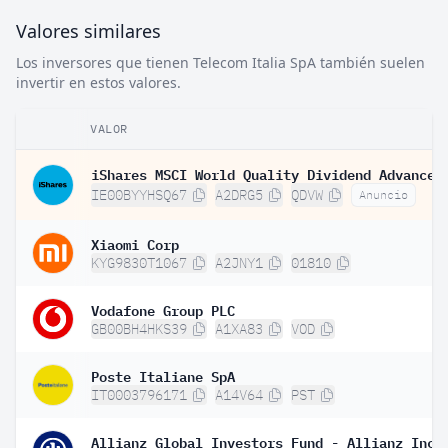
Valores similares
Los inversores que tienen Telecom Italia SpA también suelen
invertir en estos valores.
VALOR
IE00BYYHSQ67
A2DRG5
QDVW
Anuncio
Xiaomi Corp
KYG9830T1067
A2JNY1
01810
Vodafone Group PLC
GB00BH4HKS39
A1XA83
VOD
Poste Italiane SpA
IT0003796171
A14V64
PST