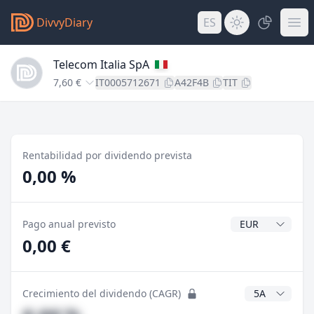
DivvyDiary
ES
Telecom Italia SpA
7,60 €
IT0005712671
A42F4B
TIT
Rentabilidad por dividendo prevista
0,00 %
Divisa del divide
Pago anual previsto
0,00 €
Años CAGR
Crecimiento del dividendo (CAGR)