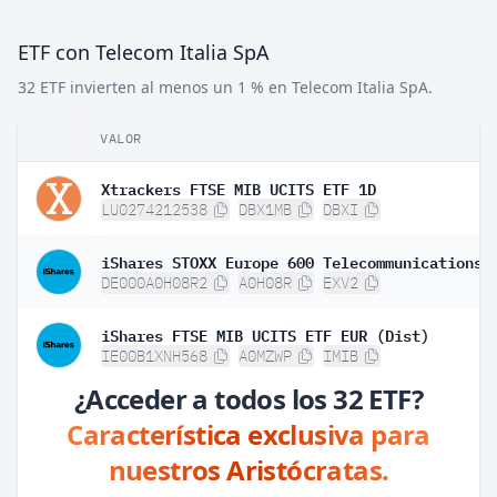
ETF con Telecom Italia SpA
32 ETF invierten al menos un 1 % en Telecom Italia SpA.
VALOR
Xtrackers FTSE MIB UCITS ETF 1D
LU0274212538
DBX1MB
DBXI
DE000A0H08R2
A0H08R
EXV2
iShares FTSE MIB UCITS ETF EUR (Dist)
IE00B1XNH568
A0MZWP
IMIB
¿Acceder a todos los 32 ETF?
Característica exclusiva para
nuestros Aristócratas.