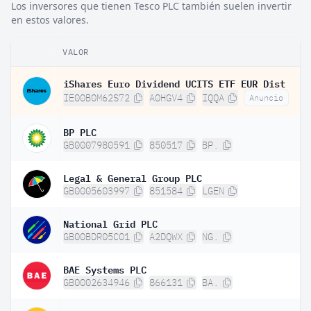
Los inversores que tienen Tesco PLC también suelen invertir
en estos valores.
VALOR
iShares Euro Dividend UCITS ETF EUR Dist
IE00B0M62S72
A0HGV4
IQQA
Anuncio
BP PLC
GB0007980591
850517
BP.
Legal & General Group PLC
GB0005603997
851584
LGEN
National Grid PLC
GB00BDR05C01
A2DQWX
NG.
BAE Systems PLC
GB0002634946
866131
BA.