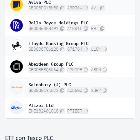
Aviva PLC
GB00BPQY8M80
A3DJ6W
AV.
Rolls-Royce Holdings PLC
GB00B63H8491
A1H81L
RR.
Lloyds Banking Group PLC
GB0008706128
871784
LLOY
Aberdeen Group PLC
GB00BF8Q6K64
A2N7PB
ABDN
Sainsbury (J) PLC
GB00B019KW72
A0B6G0
SBRY
Pfizer Ltd
INE182A01018
PFIZER
ETF con Tesco PLC