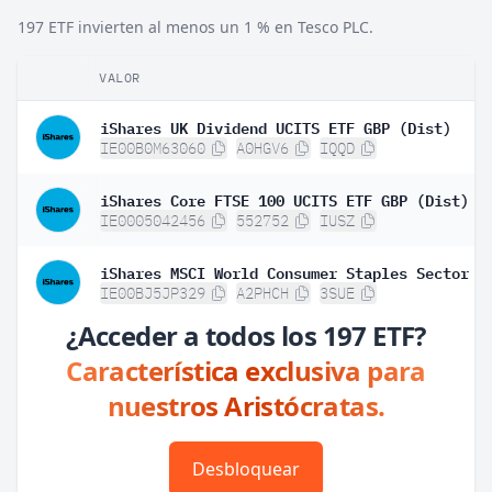
197 ETF invierten al menos un 1 % en Tesco PLC.
VALOR
iShares UK Dividend UCITS ETF GBP (Dist)
IE00B0M63060
A0HGV6
IQQD
iShares Core FTSE 100 UCITS ETF GBP (Dist)
IE0005042456
552752
IUSZ
IE00BJ5JP329
A2PHCH
3SUE
¿Acceder a todos los 197 ETF?
Característica exclusiva para
nuestros Aristócratas.
Desbloquear