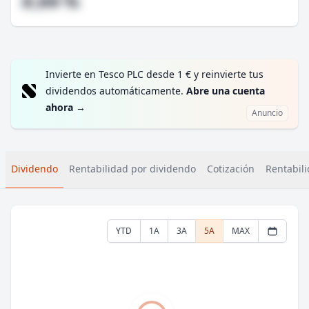
#,## %
Invierte en Tesco PLC desde 1 € y reinvierte tus
dividendos automáticamente.
Abre una cuenta
ahora
→
Anuncio
Dividendo
Rentabilidad por dividendo
Cotización
Rentabili
YTD
1A
3A
5A
MAX