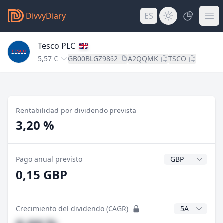
DivvyDiary
ES
Tesco PLC
5,57 €
GB00BLGZ9862
A2QQMK
TSCO
Rentabilidad por dividendo prevista
3,20 %
Divisa del divide
Pago anual previsto
0,15 GBP
Años CAGR
Crecimiento del dividendo (CAGR)