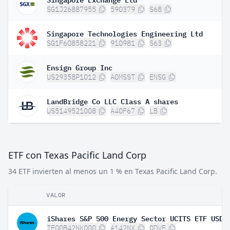
SG1J26887955
590379
S68
Singapore Technologies Engineering Ltd
SG1F60858221
910981
S63
Ensign Group Inc
US29358P1012
A0MSST
ENSG
LandBridge Co LLC Class A shares
US5149521008
A40F67
LB
ETF con Texas Pacific Land Corp
34 ETF invierten al menos un 1 % en Texas Pacific Land Corp.
VALOR
IE00B42NKQ00
A142NX
QDVF