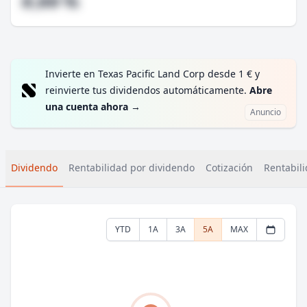
#,## %
Invierte en Texas Pacific Land Corp desde 1 € y
reinvierte tus dividendos automáticamente.
Abre
una cuenta ahora
→
Anuncio
Dividendo
Rentabilidad por dividendo
Cotización
Rentabili
YTD
1A
3A
5A
MAX