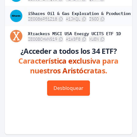
IE00B6R51Z18
A1JKQL
IS0D
Xtrackers MSCI USA Energy UCITS ETF 1D
IE00BCHWNS19
A1W3F8
XUEN
¿Acceder a todos los 34 ETF?
Característica exclusiva para
nuestros Aristócratas.
Desbloquear