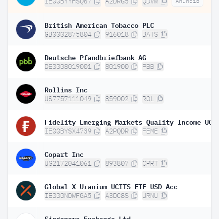
IE00BYYHSQ67
A2DRG5
QDVW
Anuncio
British American Tobacco PLC
GB0002875804
916018
BATS
Deutsche Pfandbriefbank AG
DE0008019001
801900
PBB
Rollins Inc
US7757111049
859002
ROL
IE00BYSX4739
A2PQDR
FEME
Copart Inc
US2172041061
893807
CPRT
Global X Uranium UCITS ETF USD Acc
IE000NDWFGA5
A3DC8S
URNU
Singapore Exchange Ltd