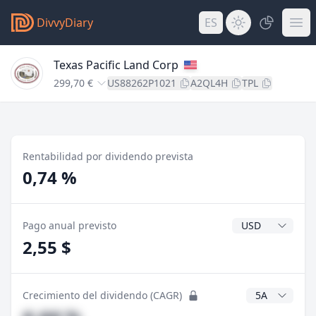
DivvyDiary
ES
Texas Pacific Land Corp
299,70 €
US88262P1021
A2QL4H
TPL
Rentabilidad por dividendo prevista
0,74 %
Divisa del divide
Pago anual previsto
2,55 $
Años CAGR
Crecimiento del dividendo (CAGR)