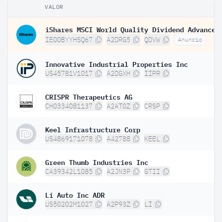
VALOR
IE00BYYHSQ67
A2DRG5
QDVW
Anuncio
Innovative Industrial Properties Inc
US45781V1017
A2DGXH
IIPR
CRISPR Therapeutics AG
CH0334081137
A2AT0Z
CRSP
Keel Infrastructure Corp
US4869171078
A42788
KEEL
Green Thumb Industries Inc
CA39342L1085
A2JN3P
GTII
Li Auto Inc ADR
US50202M1027
A2P93Z
LI