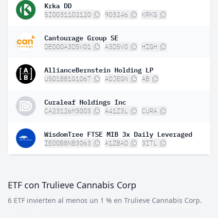
Krka DD
SI0031102120
903246
KRKG
Cantourage Group SE
DE000A3DSV01
A3DSV0
HIGH
AllianceBernstein Holding LP
US01881G1067
A0JEGN
AB
Curaleaf Holdings Inc
CA23126M3003
A41Z3L
CURA
WisdomTree FTSE MIB 3x Daily Leveraged
IE00B8NB3063
A1ZBAD
3ITL
ETF con Trulieve Cannabis Corp
6 ETF invierten al menos un 1 % en Trulieve Cannabis Corp.