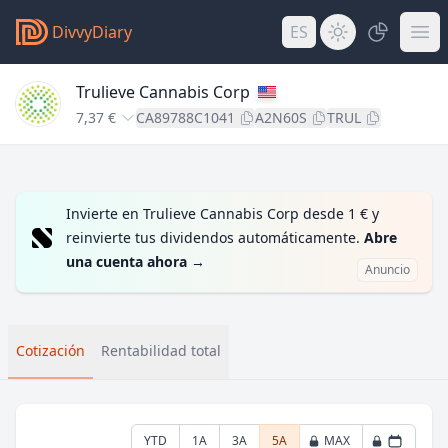
DivvyDiary
ES
Trulieve Cannabis Corp
7,37 €
CA89788C1041
A2N60S
TRUL
Invierte en Trulieve Cannabis Corp desde 1 € y
reinvierte tus dividendos automáticamente.
Abre
una cuenta ahora
→
Anuncio
Cotización
Rentabilidad total
YTD
1A
3A
5A
MAX