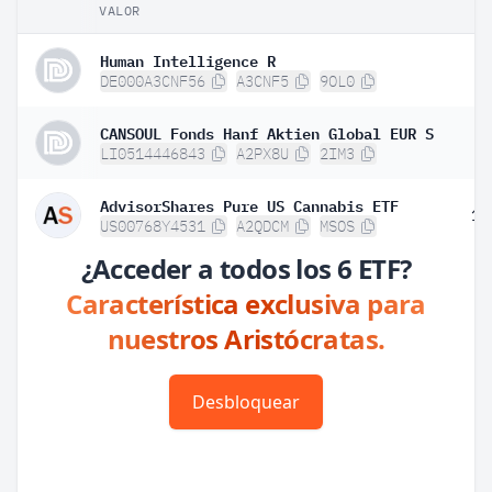
VALOR
PE
Human Intelligence R
1
DE000A3CNF56
A3CNF5
9OL0
CANSOUL Fonds Hanf Aktien Global EUR S
5
LI0514446843
A2PX8U
2IM3
AdvisorShares Pure US Cannabis ETF
10
US00768Y4531
A2QDCM
MSOS
¿Acceder a todos los 6 ETF?
Característica exclusiva para
nuestros Aristócratas.
Desbloquear