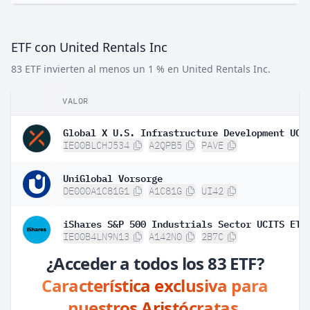
ETF con United Rentals Inc
83 ETF invierten al menos un 1 % en United Rentals Inc.
VALOR
IE00BLCHJ534
A2QPB5
PAVE
UniGlobal Vorsorge
DE000A1C81G1
A1C81G
UI42
IE00B4LN9N13
A142N0
2B7C
¿Acceder a todos los 83 ETF?
Característica exclusiva para
nuestros Aristócratas.