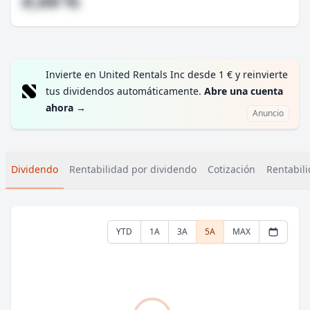
#,## %
Invierte en United Rentals Inc desde 1 € y reinvierte
tus dividendos automáticamente.
Abre una cuenta
ahora
→
Anuncio
Dividendo
Rentabilidad por dividendo
Cotización
Rentabili
YTD
1A
3A
5A
MAX