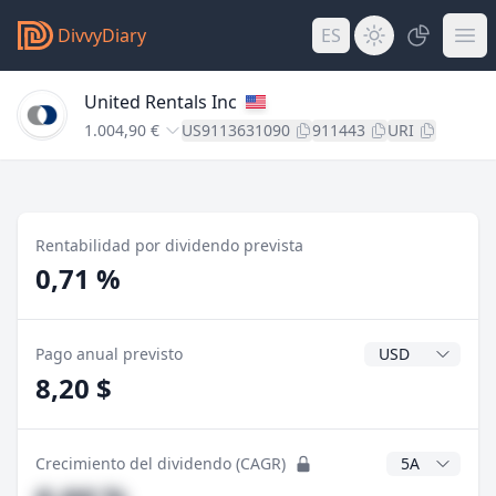
DivvyDiary
ES
United Rentals Inc
1.004,90 €
US9113631090
911443
URI
Rentabilidad por dividendo prevista
0,71 %
Divisa del divide
Pago anual previsto
8,20 $
Años CAGR
Crecimiento del dividendo (CAGR)