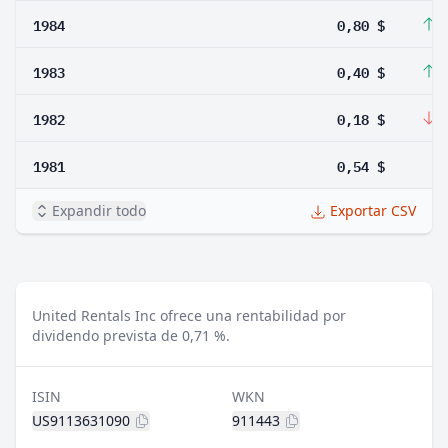
1984
0,80 $
1
1983
0,40 $
1
1982
0,18 $
-
1981
0,54 $
Expandir todo
Exportar CSV
United Rentals Inc ofrece una rentabilidad por
dividendo prevista de 0,71 %.
ISIN
WKN
US9113631090
911443