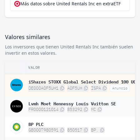
Más datos sobre United Rentals Inc en extraETF
Valores similares
Los inversores que tienen United Rentals Inc también suelen
invertir en estos valores.
VALOR
DE000A0F5UH1
A0F5UH
ISPA
Anuncio
Lvmh Moet Hennessy Louis Vuitton SE
FR0000121014
853292
MC
BP PLC
GB0007980591
850517
BP.