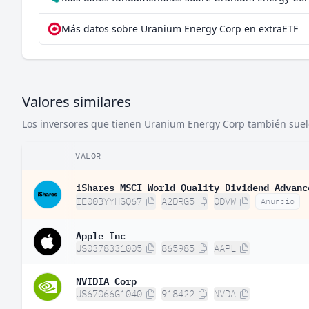
Más datos sobre Uranium Energy Corp en extraETF
Valores similares
Los inversores que tienen Uranium Energy Corp también suelen
VALOR
iShares MSCI World Quality Dividend Advanc
IE00BYYHSQ67
A2DRG5
QDVW
Anuncio
Apple Inc
US0378331005
865985
AAPL
NVIDIA Corp
US67066G1040
918422
NVDA