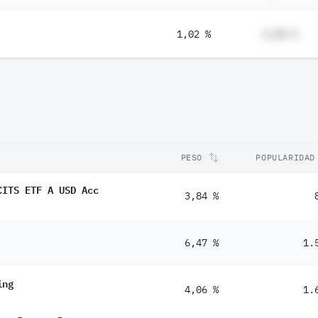
1,02 %
#,## %
PESO
POPULARIDAD
CITS ETF A USD Acc
3,84 %
6,47 %
1.
ing
4,06 %
1.