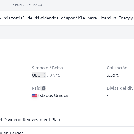
FECHA DE PAGO
y historial de dividendos disponible para Uranium Energy
Símbolo / Bolsa
Cotización
UEC
/
XNYS
9,35 €
País
Divisa del di
Estados Unidos
-
el Dividend Reinvestment Plan
p en Parqet