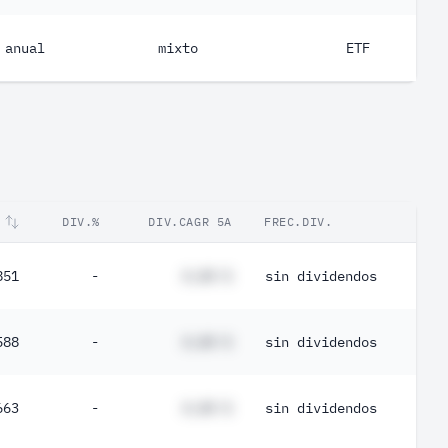
anual
mixto
ETF
DIV.%
DIV.CAGR 5A
FREC.DIV.
851
-
#,## %
sin dividendos
588
-
#,## %
sin dividendos
663
-
#,## %
sin dividendos