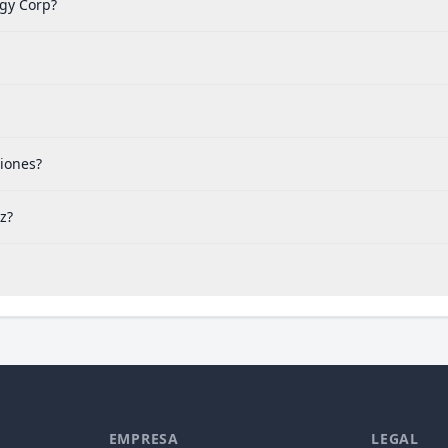
rgy Corp?
iones?
z?
EMPRESA
LEGAL