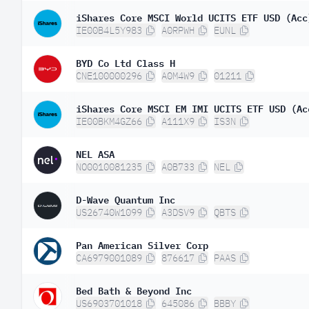
iShares Core MSCI World UCITS ETF USD (Acc
IE00B4L5Y983
A0RPWH
EUNL
BYD Co Ltd Class H
CNE100000296
A0M4W9
01211
iShares Core MSCI EM IMI UCITS ETF USD (Ac
IE00BKM4GZ66
A111X9
IS3N
NEL ASA
NO0010081235
A0B733
NEL
D-Wave Quantum Inc
US26740W1099
A3DSV9
QBTS
Pan American Silver Corp
CA6979001089
876617
PAAS
Bed Bath & Beyond Inc
US6903701018
645086
BBBY