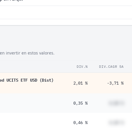
 invertir en estos valores.
DIV.%
DIV.CAGR 5A
ed UCITS ETF USD (Dist)
2,01 %
-3,71 %
0,35 %
#,## %
0,46 %
#,## %