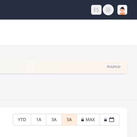
ES
Anuncio
YTD
1A
3A
5A
MAX