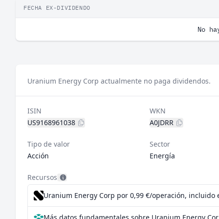
FECHA EX-DIVIDENDO
No ha
Uranium Energy Corp actualmente no paga dividendos.
ISIN
WKN
US9168961038
A0JDRR
Tipo de valor
Sector
Acción
Energía
Recursos
Uranium Energy Corp por 0,99 €/operación, incluido 
Más datos fundamentales sobre Uranium Energy Cor