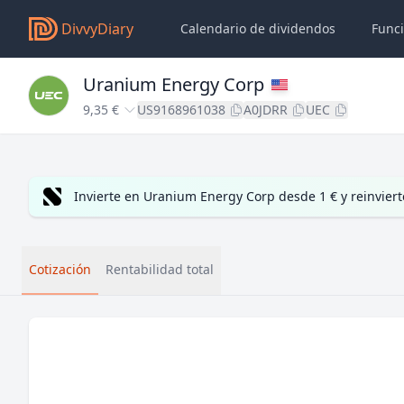
DivvyDiary
Calendario de dividendos
Func
Uranium Energy Corp
9,35 €
US9168961038
A0JDRR
UEC
Invierte en Uranium Energy Corp desde 1 € y reinvier
Cotización
Rentabilidad total