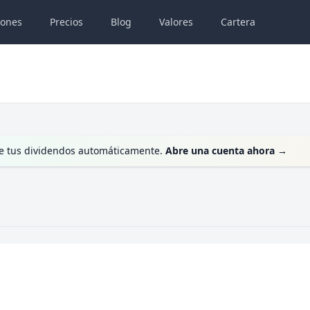
iones
Precios
Blog
Valores
Cartera
te tus dividendos automáticamente.
Abre una cuenta ahora
→