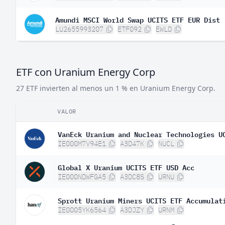
Amundi MSCI World Swap UCITS ETF EUR Dist
LU2655993207
ETF092
EWLD
ETF con Uranium Energy Corp
27 ETF invierten al menos un 1 % en Uranium Energy Corp.
VALOR
VanEck Uranium and Nuclear Technologies U
IE000M7V94E1
A3D47K
NUCL
Global X Uranium UCITS ETF USD Acc
IE000NDWFGA5
A3DC8S
URNU
Sprott Uranium Miners UCITS ETF Accumulat
IE0005YK6564
A3DJZY
URNM