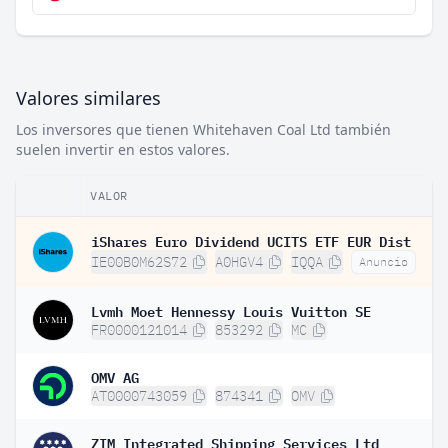
Valores similares
Los inversores que tienen Whitehaven Coal Ltd también
suelen invertir en estos valores.
VALOR
iShares Euro Dividend UCITS ETF EUR Dist
IE00B0M62S72
A0HGV4
IQQA
Anuncio
Lvmh Moet Hennessy Louis Vuitton SE
FR0000121014
853292
MC
OMV AG
AT0000743059
874341
OMV
ZIM Integrated Shipping Services Ltd