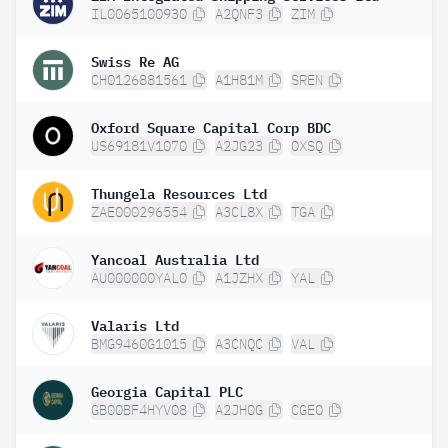
IL0065100930
A2QNF3
ZIM
Swiss Re AG
CH0126881561
A1H81M
SREN
Oxford Square Capital Corp BDC
US69181V1070
A2JG23
OXSQ
Thungela Resources Ltd
ZAE000296554
A3CL8X
TGA
Yancoal Australia Ltd
AU000000YAL0
A1JZHX
YAL
Valaris Ltd
BMG9460G1015
A3CNQC
VAL
Georgia Capital PLC
GB00BF4HYV08
A2JH0G
CGEO