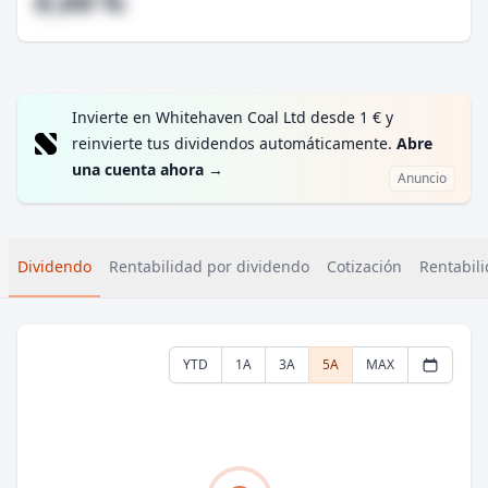
#,## %
Invierte en Whitehaven Coal Ltd desde 1 € y
reinvierte tus dividendos automáticamente.
Abre
una cuenta ahora
→
Anuncio
Dividendo
Rentabilidad por dividendo
Cotización
Rentabili
YTD
1A
3A
5A
MAX