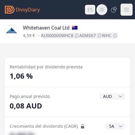
DivvyDiary
ES
Whitehaven Coal Ltd
4,59 €
AU000000WHC8
A0MSK7
WHC
Rentabilidad por dividendo prevista
1,06 %
Divisa del divide
Pago anual previsto
0,08 AUD
Años CAGR
Crecimiento del dividendo (CAGR)