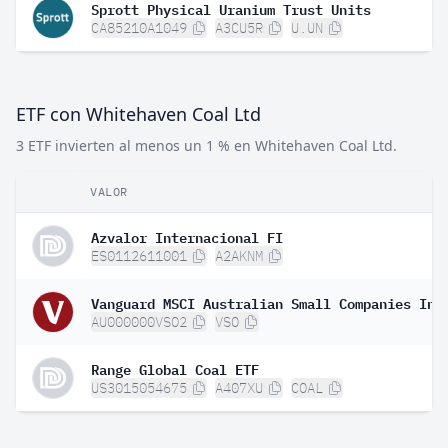
Sprott Physical Uranium Trust Units
CA85210A1049
A3CU5R
U.UN
ETF con Whitehaven Coal Ltd
3 ETF invierten al menos un 1 % en Whitehaven Coal Ltd.
VALOR
Azvalor Internacional FI
ES0112611001
A2AKNM
AU000000VSO2
VSO
Range Global Coal ETF
US3015054675
A407XU
COAL