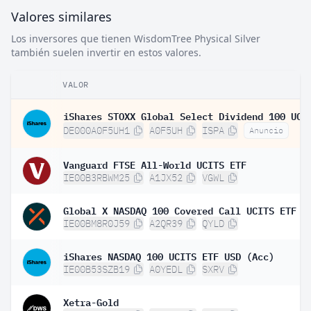
Valores similares
Los inversores que tienen WisdomTree Physical Silver
también suelen invertir en estos valores.
VALOR
DE000A0F5UH1
A0F5UH
ISPA
Anuncio
Vanguard FTSE All-World UCITS ETF
IE00B3RBWM25
A1JX52
VGWL
Global X NASDAQ 100 Covered Call UCITS ETF D
IE00BM8R0J59
A2QR39
QYLD
iShares NASDAQ 100 UCITS ETF USD (Acc)
IE00B53SZB19
A0YEDL
SXRV
Xetra-Gold