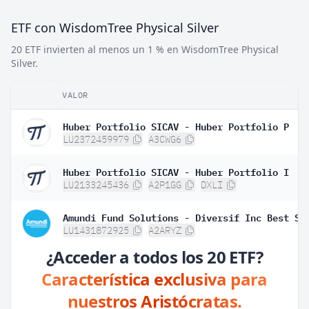
ETF con WisdomTree Physical Silver
20 ETF invierten al menos un 1 % en WisdomTree Physical
Silver.
VALOR
Huber Portfolio SICAV - Huber Portfolio P
LU2372459979
A3CWG6
Huber Portfolio SICAV - Huber Portfolio I
LU2133245436
A2P1GG
DXLI
LU1431872925
A2ARYZ
¿Acceder a todos los 20 ETF?
Característica exclusiva para
nuestros Aristócratas.