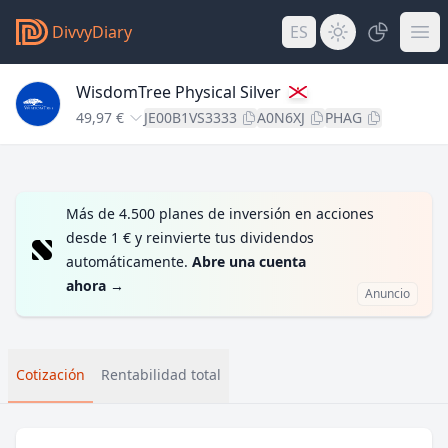
DivvyDiary
ES
WisdomTree Physical Silver
49,97 €
JE00B1VS3333
A0N6XJ
PHAG
Más de 4.500 planes de inversión en acciones
desde 1 € y reinvierte tus dividendos
automáticamente.
Abre una cuenta
ahora
→
Anuncio
Cotización
Rentabilidad total