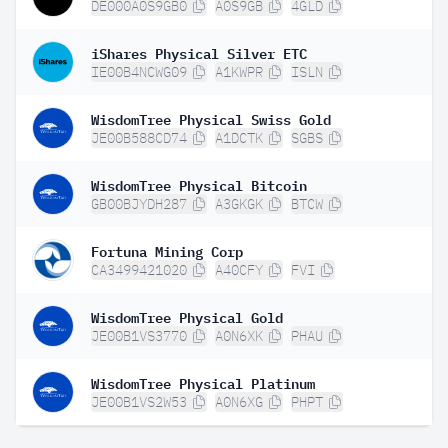
DE000A0S9GB0
A0S9GB
4GLD
iShares Physical Silver ETC
IE00B4NCWG09
A1KWPR
ISLN
WisdomTree Physical Swiss Gold
JE00B588CD74
A1DCTK
SGBS
WisdomTree Physical Bitcoin
GB00BJYDH287
A3GKGK
BTCW
Fortuna Mining Corp
CA3499421020
A40CFY
FVI
WisdomTree Physical Gold
JE00B1VS3770
A0N6XK
PHAU
WisdomTree Physical Platinum
JE00B1VS2W53
A0N6XG
PHPT