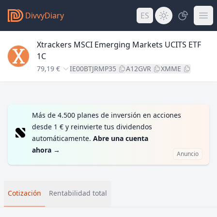
DivvyDiary
ES
Xtrackers MSCI Emerging Markets UCITS ETF
1C
79,19 €
IE00BTJRMP35
A12GVR
XMME
Más de 4.500 planes de inversión en acciones
desde 1 € y reinvierte tus dividendos
automáticamente.
Abre una cuenta
ahora
→
Anuncio
Cotización
Rentabilidad total