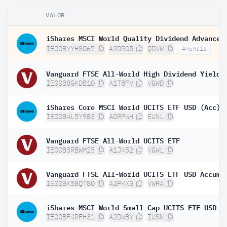
VALOR
IE00BYYHSQ67
A2DRG5
QDVW
Anuncio
IE00B8GKDB10
A1T8FV
VGWD
iShares Core MSCI World UCITS ETF USD (Acc)
IE00B4L5Y983
A0RPWH
EUNL
Vanguard FTSE All-World UCITS ETF
IE00B3RBWM25
A1JX52
VGWL
IE00BK5BQT80
A2PKXG
VWRA
iShares MSCI World Small Cap UCITS ETF USD (
IE00BF4RFH31
A2DWBY
IUSN