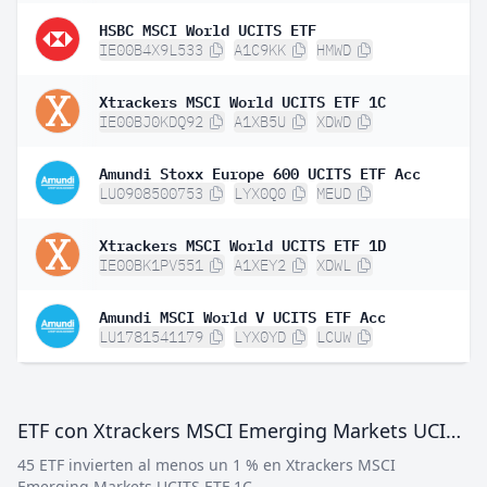
HSBC MSCI World UCITS ETF
IE00B4X9L533
A1C9KK
HMWD
Xtrackers MSCI World UCITS ETF 1C
IE00BJ0KDQ92
A1XB5U
XDWD
Amundi Stoxx Europe 600 UCITS ETF Acc
LU0908500753
LYX0Q0
MEUD
Xtrackers MSCI World UCITS ETF 1D
IE00BK1PV551
A1XEY2
XDWL
Amundi MSCI World V UCITS ETF Acc
LU1781541179
LYX0YD
LCUW
ETF con Xtrackers MSCI Emerging Markets UCITS ETF 1C
45 ETF invierten al menos un 1 % en Xtrackers MSCI
Emerging Markets UCITS ETF 1C.