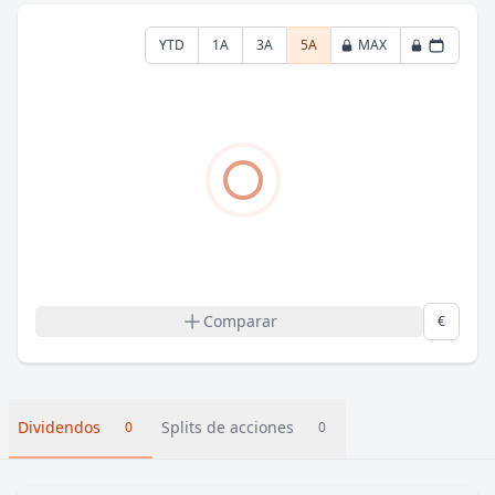
YTD
1A
3A
5A
MAX
Comparar
€
Dividendos
Splits de acciones
0
0