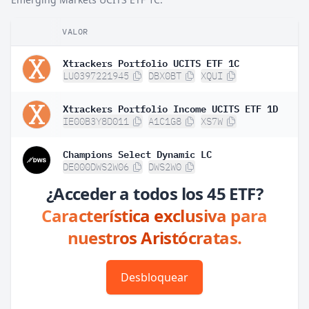
VALOR
P
Xtrackers Portfolio UCITS ETF 1C
LU0397221945
DBX0BT
XQUI
Xtrackers Portfolio Income UCITS ETF 1D
IE00B3Y8D011
A1C1G8
XS7W
Champions Select Dynamic LC
DE000DWS2W06
DWS2W0
¿Acceder a todos los 45 ETF?
Característica exclusiva para
nuestros Aristócratas.
Desbloquear