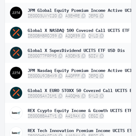
IE0003UVYC20
A3EHRE
JEPG
Global X NASDAQ 100 Covered Call UCITS ETF D
IE00BM8R0J59
A2QR39
QYLD
Global X SuperDividend UCITS ETF USD Dis
IE00077FRP95
A3DEKS
SDIV
IE000U9J8HX9
A40FFF
JEPQ
IE000SAXJ1M1
A40QH6
SYLD
IE0008BA4TY1
A419AX
CEGI
REX Tech Innovation Premium Income UCITS ETF
IE000HF69TA9
A419AV
FEPI