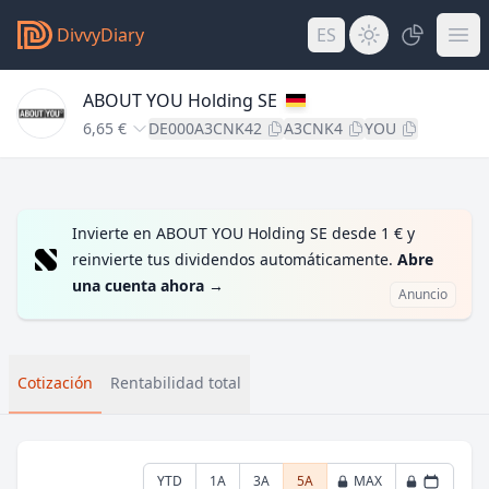
DivvyDiary
ES
ABOUT YOU Holding SE
6,65 €
DE000A3CNK42
A3CNK4
YOU
Invierte en ABOUT YOU Holding SE desde 1 € y
reinvierte tus dividendos automáticamente.
Abre
una cuenta ahora
→
Anuncio
Cotización
Rentabilidad total
YTD
1A
3A
5A
MAX