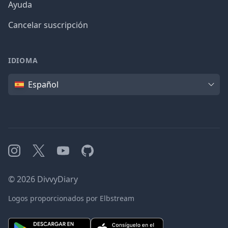
Ayuda
Cancelar suscripción
IDIOMA
Idioma
Español
Instagram
X
YouTube
GitHub
©
2026
DivvyDiary
Logos proporcionados por Elbstream