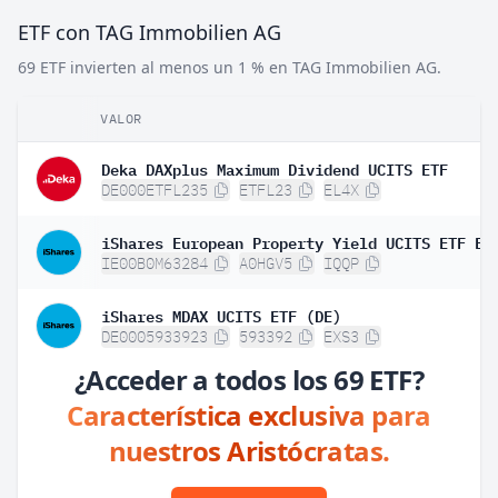
ETF con TAG Immobilien AG
69 ETF invierten al menos un 1 % en TAG Immobilien AG.
VALOR
Deka DAXplus Maximum Dividend UCITS ETF
DE000ETFL235
ETFL23
EL4X
IE00B0M63284
A0HGV5
IQQP
iShares MDAX UCITS ETF (DE)
DE0005933923
593392
EXS3
¿Acceder a todos los 69 ETF?
Característica exclusiva para
nuestros Aristócratas.