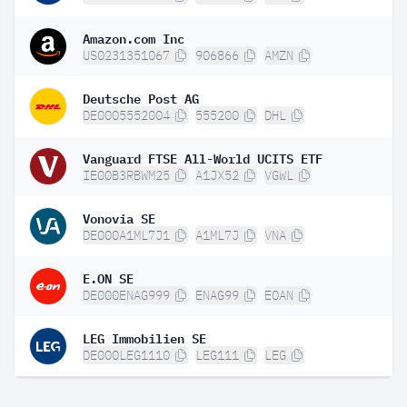
Amazon.com Inc
US0231351067
906866
AMZN
Deutsche Post AG
DE0005552004
555200
DHL
Vanguard FTSE All-World UCITS ETF
IE00B3RBWM25
A1JX52
VGWL
Vonovia SE
DE000A1ML7J1
A1ML7J
VNA
E.ON SE
DE000ENAG999
ENAG99
EOAN
LEG Immobilien SE
DE000LEG1110
LEG111
LEG