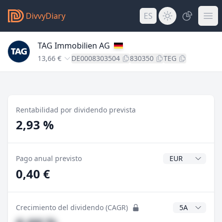
DivvyDiary
ES
TAG Immobilien AG
13,66 €
DE0008303504
830350
TEG
Rentabilidad por dividendo prevista
2,93 %
Divisa del divide
Pago anual previsto
0,40 €
Años CAGR
Crecimiento del dividendo (CAGR)