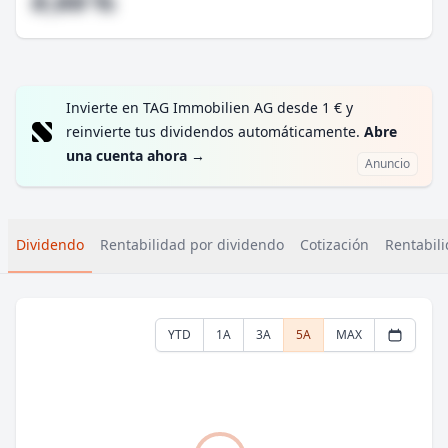
#,## %
Invierte en TAG Immobilien AG desde 1 € y
reinvierte tus dividendos automáticamente.
Abre
una cuenta ahora
→
Anuncio
Dividendo
Rentabilidad por dividendo
Cotización
Rentabili
YTD
1A
3A
5A
MAX