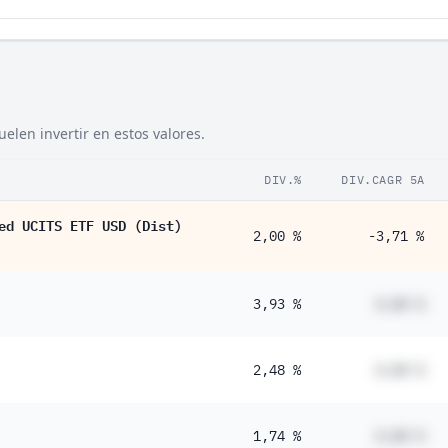
elen invertir en estos valores.
DIV.%
DIV.CAGR 5A
ed UCITS ETF USD (Dist)
2,00 %
-3,71 %
3,93 %
#,## %
2,48 %
#,## %
1,74 %
#,## %