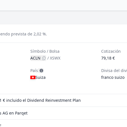
dendo prevista de 2,02 %.
Símbolo / Bolsa
Cotización
ACLN
/
XSWX
79,18 €
País
Divisa del di
Suiza
franco suizo
 1 €
incluido el Dividend Reinvestment Plan
s AG en Parqet
F