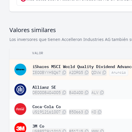
Valores similares
Los inversores que tienen Accelleron Industries AG también su
VALOR
iShares MSCI World Quality Dividend Advanc
IE00BYYHSQ67
A2DRG5
QDVW
Anuncio
Allianz SE
DE0008404005
840400
ALV
Coca-Cola Co
US1912161007
850663
KO
3M Co
US88579Y1010
851745
MMM