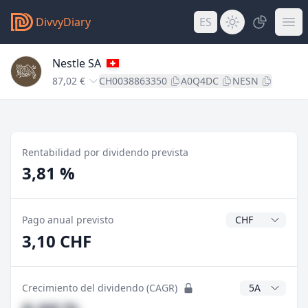
DivvyDiary
ES
Nestle SA
87,02 €
CH0038863350
A0Q4DC
NESN
Rentabilidad por dividendo prevista
3,81 %
Divisa del divide
Pago anual previsto
3,10 CHF
Años CAGR
Crecimiento del dividendo (CAGR)