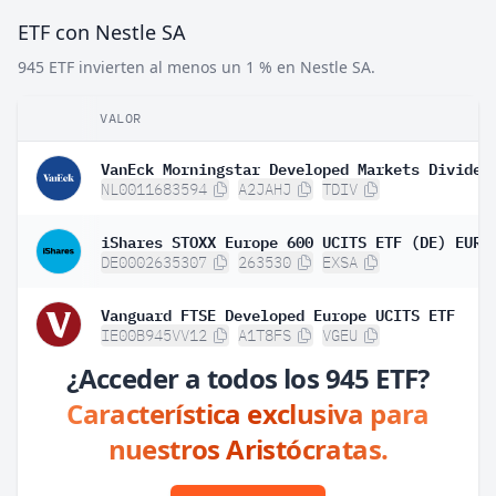
ETF con Nestle SA
945 ETF invierten al menos un 1 % en Nestle SA.
VALOR
NL0011683594
A2JAHJ
TDIV
DE0002635307
263530
EXSA
Vanguard FTSE Developed Europe UCITS ETF
IE00B945VV12
A1T8FS
VGEU
¿Acceder a todos los 945 ETF?
Característica exclusiva para
nuestros Aristócratas.