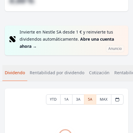
#,## %
Invierte en Nestle SA desde 1 € y reinvierte tus
dividendos automáticamente.
Abre una cuenta
ahora
→
Anuncio
Dividendo
Rentabilidad por dividendo
Cotización
Rentabili
YTD
1A
3A
5A
MAX