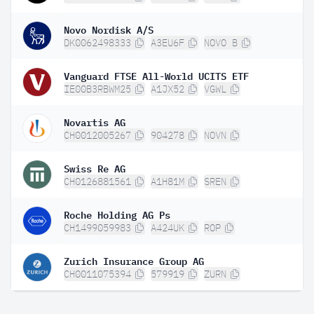
Novo Nordisk A/S
DK0062498333
A3EU6F
NOVO B
Vanguard FTSE All-World UCITS ETF
IE00B3RBWM25
A1JX52
VGWL
Novartis AG
CH0012005267
904278
NOVN
Swiss Re AG
CH0126881561
A1H81M
SREN
Roche Holding AG Ps
CH1499059983
A424UK
ROP
Zurich Insurance Group AG
CH0011075394
579919
ZURN