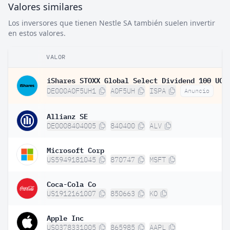
Valores similares
Los inversores que tienen Nestle SA también suelen invertir
en estos valores.
VALOR
DE000A0F5UH1
A0F5UH
ISPA
Anuncio
Allianz SE
DE0008404005
840400
ALV
Microsoft Corp
US5949181045
870747
MSFT
Coca-Cola Co
US1912161007
850663
KO
Apple Inc
US0378331005
865985
AAPL