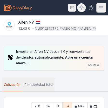
DivvyDiary
ES
Alfen NV
12,63 €
NL0012817175
A2JGMQ
ALFEN
Invierte en Alfen NV desde 1 € y reinvierte tus
dividendos automáticamente.
Abre una cuenta
ahora
→
Anuncio
Cotización
Rentabilidad total
YTD
1A
3A
5A
MAX