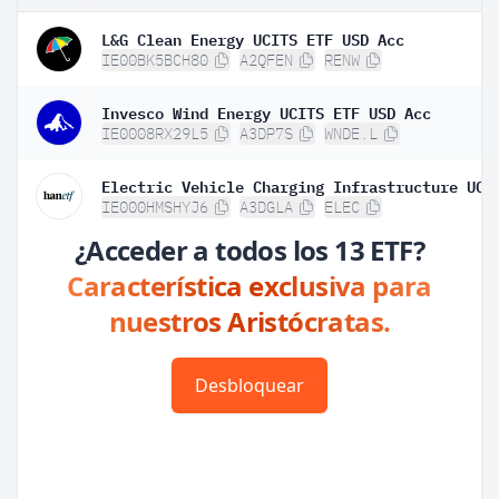
L&G Clean Energy UCITS ETF USD Acc
IE00BK5BCH80
A2QFEN
RENW
Invesco Wind Energy UCITS ETF USD Acc
IE0008RX29L5
A3DP7S
WNDE.L
IE000HMSHYJ6
A3DGLA
ELEC
¿Acceder a todos los 13 ETF?
Característica exclusiva para
nuestros Aristócratas.
Desbloquear