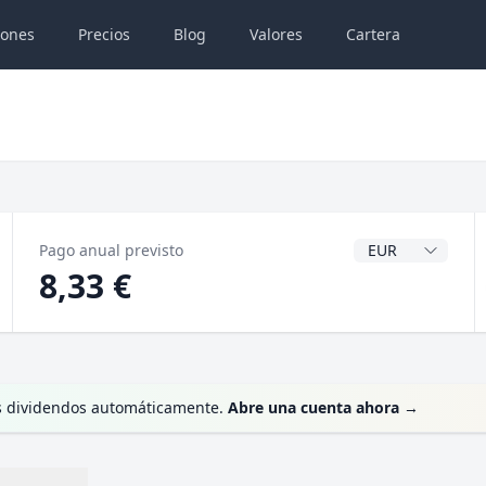
iones
Precios
Blog
Valores
Cartera
Divisa del dividen
Pago anual previsto
8,33 €
us dividendos automáticamente.
Abre una cuenta ahora
→