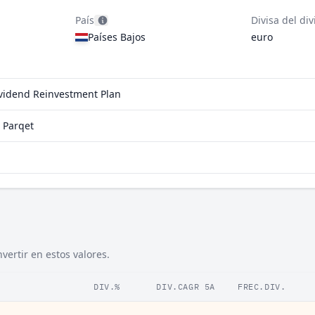
País
Divisa del di
Países Bajos
euro
ividend Reinvestment Plan
 Parqet
ertir en estos valores.
DIV.%
DIV.CAGR 5A
FREC.DIV.