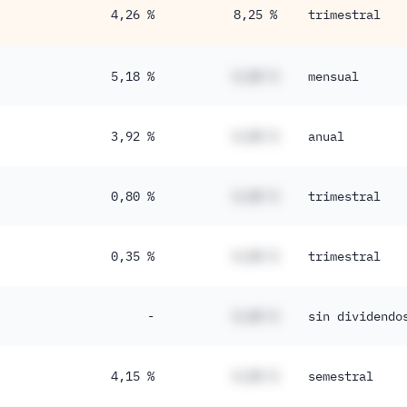
4,26 %
8,25 %
trimestral
5,18 %
#,## %
mensual
3,92 %
#,## %
anual
0,80 %
#,## %
trimestral
0,35 %
#,## %
trimestral
-
#,## %
sin dividendo
4,15 %
#,## %
semestral