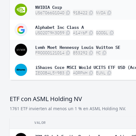
NVIDIA Corp
US67066G1040
918422
NVDA
Alphabet Inc Class A
US02079K3059
A14Y6F
GOOGL
Lvmh Moet Hennessy Louis Vuitton SE
FR0000121014
853292
MC
iShares Core MSCI World UCITS ETF USD (Ac
IE00B4L5Y983
A0RPWH
EUNL
ETF con ASML Holding NV
1761 ETF invierten al menos un 1 % en ASML Holding NV.
VALOR