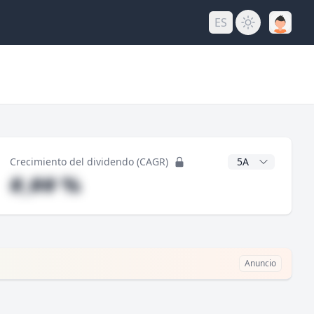
ES
do
Años CAGR
Crecimiento del dividendo (CAGR)
#,## %
Anuncio