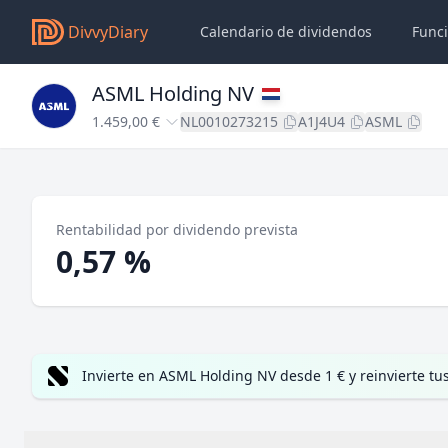
DivvyDiary
Calendario de dividendos
Func
ASML Holding NV
1.459,00 €
NL0010273215
A1J4U4
ASML
Rentabilidad por dividendo prevista
0,57 %
Invierte en ASML Holding NV desde 1 € y reinvierte t