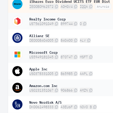
iShares Euro Dividend UCITS ETF EUR Dist
IE00B0M62S72
A0HGV4
IQQA
Anuncio
Realty Income Corp
US7561091049
899744
O
Allianz SE
DE0008404005
840400
ALV
Microsoft Corp
US5949181045
870747
MSFT
Apple Inc
US0378331005
865985
AAPL
Amazon.com Inc
US0231351067
906866
AMZN
Novo Nordisk A/S
DK0062498333
A3EU6F
NOVO B