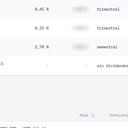
0,45 %
#,## %
trimestral
0,25 %
#,## %
trimestral
2,70 %
#,## %
semestral
c)
-
-
sin dividendo
PESO
POPULARI