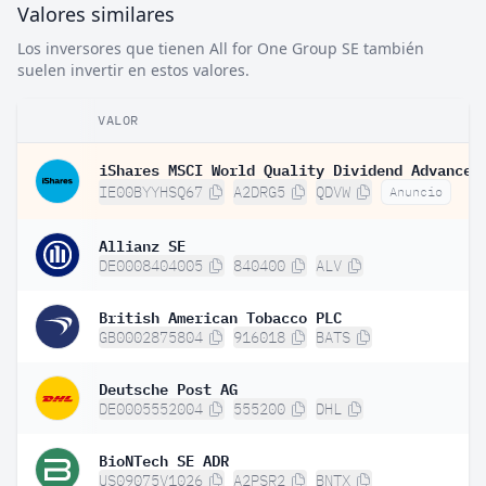
Valores similares
Los inversores que tienen All for One Group SE también
suelen invertir en estos valores.
VALOR
IE00BYYHSQ67
A2DRG5
QDVW
Anuncio
Allianz SE
DE0008404005
840400
ALV
British American Tobacco PLC
GB0002875804
916018
BATS
Deutsche Post AG
DE0005552004
555200
DHL
BioNTech SE ADR
US09075V1026
A2PSR2
BNTX