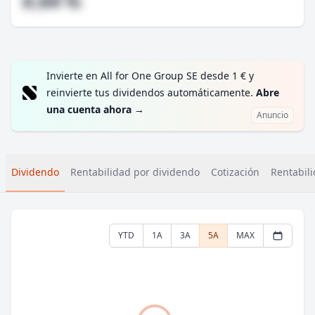
#,## %
Invierte en All for One Group SE desde 1 € y
reinvierte tus dividendos automáticamente.
Abre
una cuenta ahora
→
Anuncio
Dividendo
Rentabilidad por dividendo
Cotización
Rentabili
YTD
1A
3A
5A
MAX