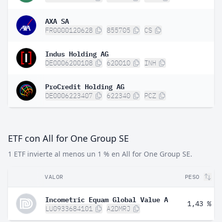
AXA SA
FR0000120628
855705
CS
Indus Holding AG
DE0006200108
620010
INH
ProCredit Holding AG
DE0006223407
622340
PCZ
ETF con All for One Group SE
1 ETF invierte al menos un 1 % en All for One Group SE.
VALOR
PESO
Incometric Equam Global Value A
1,43 %
LU0933684101
A2DMRJ