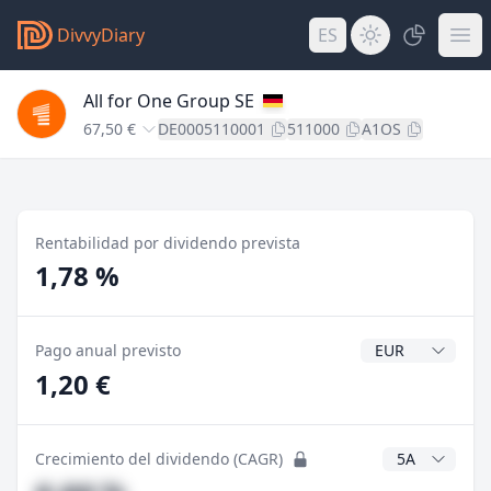
DivvyDiary
ES
All for One Group SE
67,50 €
DE0005110001
511000
A1OS
Rentabilidad por dividendo prevista
1,78 %
Divisa del divide
Pago anual previsto
1,20 €
Años CAGR
Crecimiento del dividendo (CAGR)