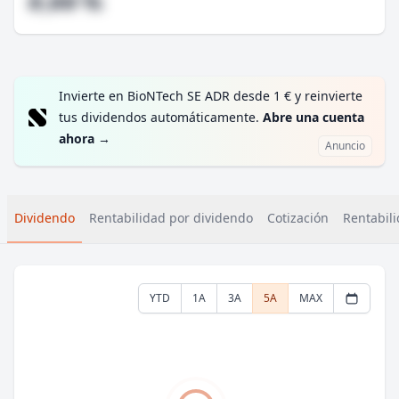
#,## %
Invierte en BioNTech SE ADR desde 1 € y reinvierte
tus dividendos automáticamente.
Abre una cuenta
ahora
→
Anuncio
Dividendo
Rentabilidad por dividendo
Cotización
Rentabili
YTD
1A
3A
5A
MAX