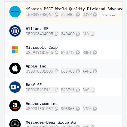
IE00BYYHSQ67
A2DRG5
QDVW
Anuncio
Allianz SE
DE0008404005
840400
ALV
Microsoft Corp
US5949181045
870747
MSFT
Apple Inc
US0378331005
865985
AAPL
Basf SE
DE000BASF111
BASF11
BAS
Amazon.com Inc
US0231351067
906866
AMZN
Mercedes-Benz Group AG