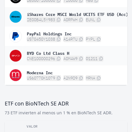
DE0007100000
710000
MBG
iShares Core MSCI World UCITS ETF USD (Acc)
IE00B4L5Y983
A0RPWH
EUNL
PayPal Holdings Inc
US70450Y1038
A14R7U
PYPL
BYD Co Ltd Class H
CNE100000296
A0M4W9
01211
Moderna Inc
US60770K1079
A2N9D9
MRNA
ETF con BioNTech SE ADR
73 ETF invierten al menos un 1 % en BioNTech SE ADR.
VALOR