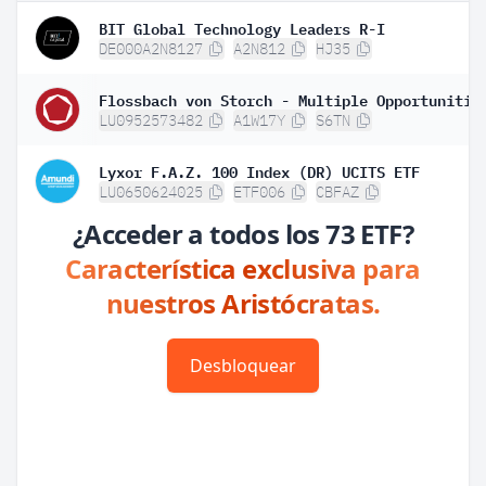
BIT Global Technology Leaders R-I
DE000A2N8127
A2N812
HJ35
LU0952573482
A1W17Y
S6TN
Lyxor F.A.Z. 100 Index (DR) UCITS ETF
LU0650624025
ETF006
CBFAZ
¿Acceder a todos los 73 ETF?
Característica exclusiva para
nuestros Aristócratas.
Desbloquear