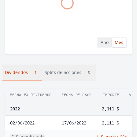
Año
Mes
Dividendos
Splits de acciones
1
0
FECHA EX-DIVIDENDO
FECHA DE PAGO
IMPORTE
VAR
2022
2,111 $
02/06/2022
17/06/2022
2,111 $
Expandir todo
Exportar CSV