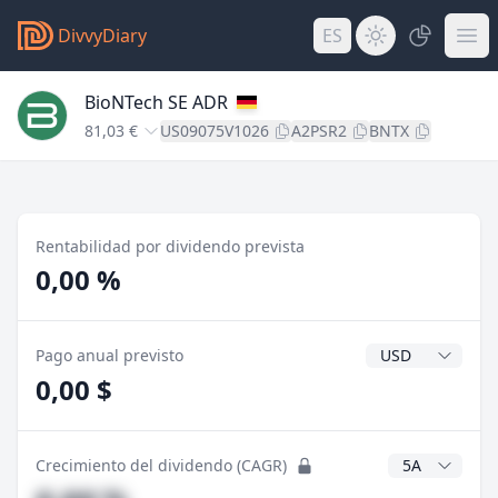
DivvyDiary
ES
BioNTech SE ADR
81,03 €
US09075V1026
A2PSR2
BNTX
Rentabilidad por dividendo prevista
0,00 %
Divisa del divide
Pago anual previsto
0,00 $
Años CAGR
Crecimiento del dividendo (CAGR)