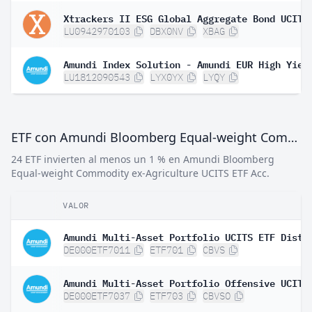
LU0942970103
DBX0NV
XBAG
LU1812090543
LYX0YX
LYQY
ETF con Amundi Bloomberg Equal-weight Commodity ex-Agriculture UCITS ETF Acc
24 ETF invierten al menos un 1 % en Amundi Bloomberg
Equal-weight Commodity ex-Agriculture UCITS ETF Acc.
VALOR
Amundi Multi-Asset Portfolio UCITS ETF Dist
DE000ETF7011
ETF701
CBVS
DE000ETF7037
ETF703
CBVSO