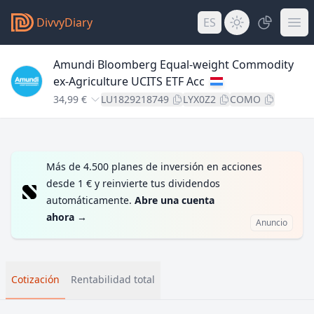
DivvyDiary
ES
Amundi Bloomberg Equal-weight Commodity
ex-Agriculture UCITS ETF Acc
34,99 €
LU1829218749
LYX0Z2
COMO
Más de 4.500 planes de inversión en acciones
desde 1 € y reinvierte tus dividendos
automáticamente.
Abre una cuenta
ahora
→
Anuncio
Cotización
Rentabilidad total