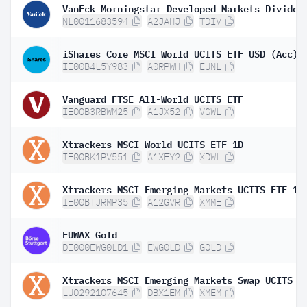
NL0011683594
A2JAHJ
TDIV
iShares Core MSCI World UCITS ETF USD (Acc)
IE00B4L5Y983
A0RPWH
EUNL
Vanguard FTSE All-World UCITS ETF
IE00B3RBWM25
A1JX52
VGWL
Xtrackers MSCI World UCITS ETF 1D
IE00BK1PV551
A1XEY2
XDWL
Xtrackers MSCI Emerging Markets UCITS ETF 1C
IE00BTJRMP35
A12GVR
XMME
EUWAX Gold
DE000EWG0LD1
EWG0LD
GOLD
LU0292107645
DBX1EM
XMEM