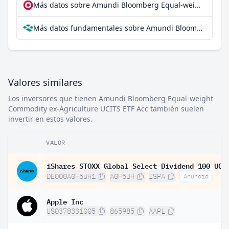
Más datos sobre Amundi Bloomberg Equal-weight Commodity ex-Agriculture UCITS ETF Acc en extraETF
Más datos fundamentales sobre Amundi Bloomberg Equal-weight Commodity ex-Agriculture UCITS ETF Acc en Parqet
Valores similares
Los inversores que tienen Amundi Bloomberg Equal-weight
Commodity ex-Agriculture UCITS ETF Acc también suelen
invertir en estos valores.
VALOR
DE000A0F5UH1
A0F5UH
ISPA
Anuncio
Apple Inc
US0378331005
865985
AAPL