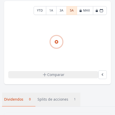
YTD
1A
3A
5A
MAX
Comparar
€
Dividendos
Splits de acciones
0
1