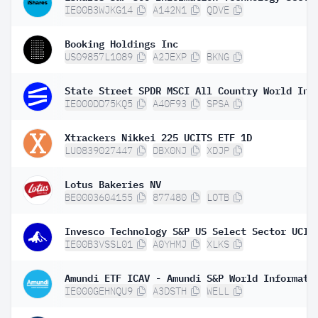
IE00B3WJKG14
A142N1
QDVE
Booking Holdings Inc
US09857L1089
A2JEXP
BKNG
IE000DD75KQ5
A40F93
SPSA
Xtrackers Nikkei 225 UCITS ETF 1D
LU0839027447
DBX0NJ
XDJP
Lotus Bakeries NV
BE0003604155
877480
LOTB
IE00B3VSSL01
A0YHMJ
XLKS
IE000GEHNQU9
A3DSTH
WELL