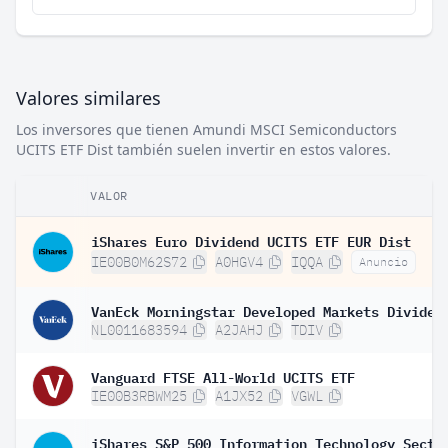
Valores similares
Los inversores que tienen Amundi MSCI Semiconductors
UCITS ETF Dist también suelen invertir en estos valores.
VALOR
iShares Euro Dividend UCITS ETF EUR Dist
IE00B0M62S72
A0HGV4
IQQA
Anuncio
NL0011683594
A2JAHJ
TDIV
Vanguard FTSE All-World UCITS ETF
IE00B3RBWM25
A1JX52
VGWL