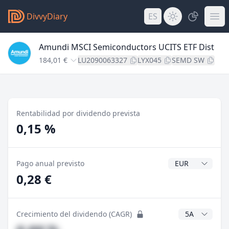
DivvyDiary
ES
Amundi MSCI Semiconductors UCITS ETF Dist
184,01 €
LU2090063327
LYX045
SEMD SW
Rentabilidad por dividendo prevista
0,15 %
Divisa del divide
Pago anual previsto
0,28 €
Años CAGR
Crecimiento del dividendo (CAGR)