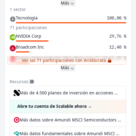
Más
1 sector
Tecnología
100,00 %
71 participaciones
NVIDIA Corp
29,76 %
Broadcom Inc
12,40 %
Taiwan Semiconductor Manufacturing Co Ltd
12,09 %
Ver las 71 participaciones con Aristócrata
Más
Recursos
Más de 4.500 planes de inversión en acciones desde 1 €
Abre tu cuenta de Scalable ahora
→
Más datos sobre Amundi MSCI Semiconductors UCITS ETF Dist en extraETF
Más datos fundamentales sobre Amundi MSCI Semiconductors UCITS ETF Dist en Parqet