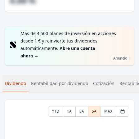
#,## %
Más de 4.500 planes de inversión en acciones
desde 1 € y reinvierte tus dividendos
automáticamente.
Abre una cuenta
ahora
→
Anuncio
Dividendo
Rentabilidad por dividendo
Cotización
Rentabili
YTD
1A
3A
5A
MAX