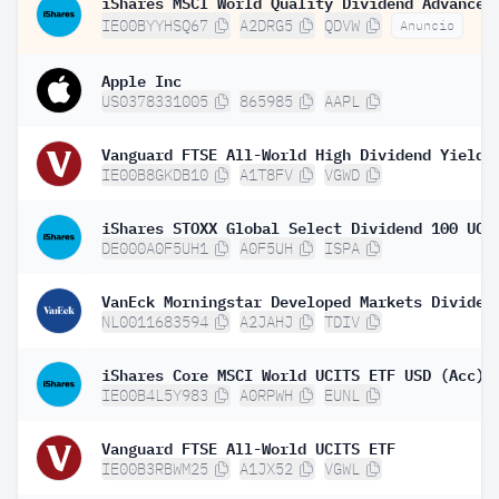
IE00BYYHSQ67
A2DRG5
QDVW
Anuncio
Apple Inc
US0378331005
865985
AAPL
IE00B8GKDB10
A1T8FV
VGWD
DE000A0F5UH1
A0F5UH
ISPA
NL0011683594
A2JAHJ
TDIV
iShares Core MSCI World UCITS ETF USD (Acc)
IE00B4L5Y983
A0RPWH
EUNL
Vanguard FTSE All-World UCITS ETF
IE00B3RBWM25
A1JX52
VGWL