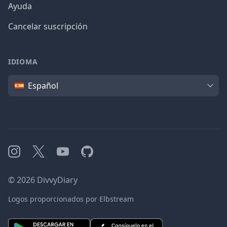
Ayuda
Cancelar suscripción
IDIOMA
Idioma
Español
Instagram
X
YouTube
GitHub
©
2026
DivvyDiary
Logos proporcionados por Elbstream