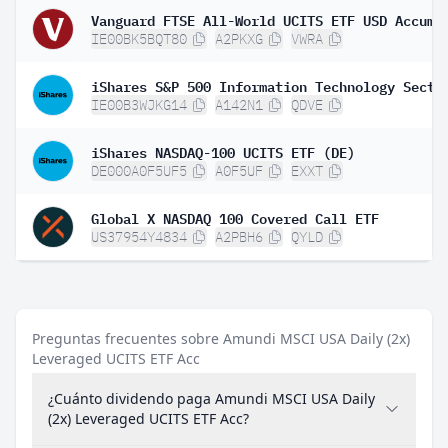
IE00BK5BQT80
A2PKXG
VWRA
IE00B3WJKG14
A142N1
QDVE
iShares NASDAQ-100 UCITS ETF (DE)
DE000A0F5UF5
A0F5UF
EXXT
Global X NASDAQ 100 Covered Call ETF
US37954Y4834
A2PBH6
QYLD
Preguntas frecuentes sobre Amundi MSCI USA Daily (2x)
Leveraged UCITS ETF Acc
¿Cuánto dividendo paga Amundi MSCI USA Daily
(2x) Leveraged UCITS ETF Acc?