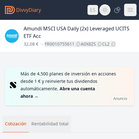
DivvyDiary
ES
Amundi MSCI USA Daily (2x) Leveraged UCITS
ETF Acc
32,08 €
FR0010755611
A0X8ZS
CL2
Más de 4.500 planes de inversión en acciones
desde 1 € y reinvierte tus dividendos
automáticamente.
Abre una cuenta
ahora
→
Anuncio
Cotización
Rentabilidad total