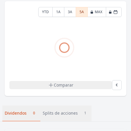
YTD
1A
3A
5A
MAX
Comparar
€
Dividendos
Splits de acciones
0
1