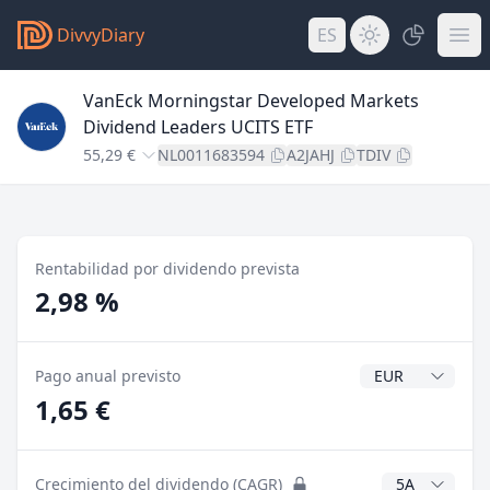
DivvyDiary
ES
VanEck Morningstar Developed Markets
Dividend Leaders UCITS ETF
55,29 €
NL0011683594
A2JAHJ
TDIV
Rentabilidad por dividendo prevista
2,98 %
Divisa del divide
Pago anual previsto
1,65 €
Años CAGR
Crecimiento del dividendo (CAGR)