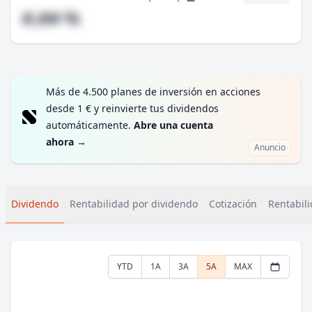
#,## %
Más de 4.500 planes de inversión en acciones
desde 1 € y reinvierte tus dividendos
automáticamente.
Abre una cuenta
ahora
→
Anuncio
Dividendo
Rentabilidad por dividendo
Cotización
Rentabili
YTD
1A
3A
5A
MAX