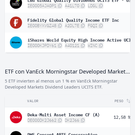
IE0005AJA0P1
A41L70
LDGL
Fidelity Global Quality Income ETF Inc
IE00BYXVGZ48
A2DL7E
FGQI
IE000KJPDY61
A40121
WINC
ETF con VanEck Morningstar Developed Markets Dividend Leaders UCITS ETF
5 ETF invierten al menos un 1 % en VanEck Morningstar
Developed Markets Dividend Leaders UCITS ETF.
VALOR
PESO
Deka-Multi Asset Income CF (A)
12,58 %
DE000DK2J662
DK2J66
DWS Concept ARTS Conservative