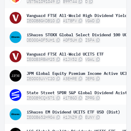
US7561091049
899744
O
IE00B8GKDB10
A1T8FV
VGWD
DE000A0F5UH1
A0F5UH
ISPA
Vanguard FTSE All-World UCITS ETF
IE00B3RBWM25
A1JX52
VGWL
IE0003UVYC20
A3EHRE
JEPG
IE00B9CQXS71
A1T8GD
ZPRG
iShares EM Dividend UCITS ETF USD (Dist)
IE00B652H904
A1JNZ9
EUNY