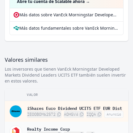
Abre tu cuenta de Scalable ahora
→
Más datos sobre VanEck Morningstar Developed Markets Dividend Leaders UCITS ETF en extraETF
Más datos fundamentales sobre VanEck Morningstar Developed Markets Dividend Leaders UCITS ETF en Parqet
Valores similares
Los inversores que tienen VanEck Morningstar Developed
Markets Dividend Leaders UCITS ETF también suelen invertir
en estos valores.
VALOR
iShares Euro Dividend UCITS ETF EUR Dist
IE00B0M62S72
A0HGV4
IQQA
Anuncio
Realty Income Corp