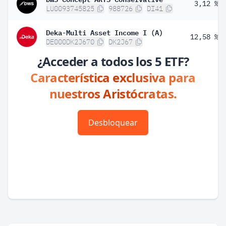
3,12 %
LU0093745825
988726
DI41
Deka-Multi Asset Income I (A)
12,58 %
DE000DK2J670
DK2J67
¿Acceder a todos los 5 ETF?
Característica exclusiva para
nuestros Aristócratas.
Desbloquear