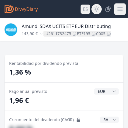
DivvyDiary
ES
Amundi SDAX UCITS ETF EUR Distributing
143,90 €
LU2611732475
ETF195
C005
Rentabilidad por dividendo prevista
1,36 %
Divisa del divide
Pago anual previsto
1,96 €
Años CAGR
Crecimiento del dividendo (CAGR)