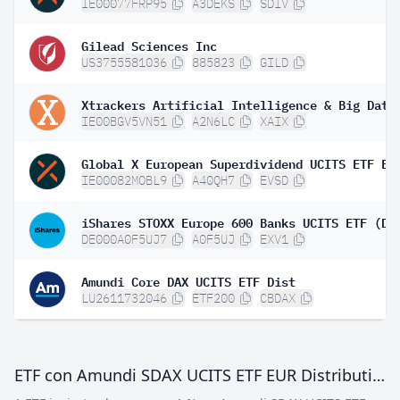
IE00077FRP95
A3DEKS
SDIV
Gilead Sciences Inc
US3755581036
885823
GILD
IE00BGV5VN51
A2N6LC
XAIX
IE00082MOBL9
A40QH7
EVSD
iShares STOXX Europe 600 Banks UCITS ETF (DE
DE000A0F5UJ7
A0F5UJ
EXV1
Amundi Core DAX UCITS ETF Dist
LU2611732046
ETF200
CBDAX
ETF con Amundi SDAX UCITS ETF EUR Distributing