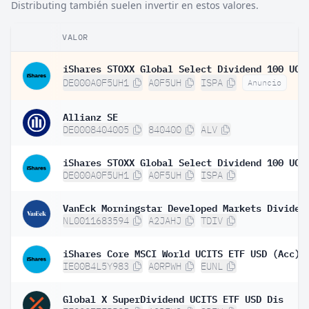
Distributing también suelen invertir en estos valores.
VALOR
DE000A0F5UH1
A0F5UH
ISPA
Anuncio
Allianz SE
DE0008404005
840400
ALV
DE000A0F5UH1
A0F5UH
ISPA
NL0011683594
A2JAHJ
TDIV
iShares Core MSCI World UCITS ETF USD (Acc)
IE00B4L5Y983
A0RPWH
EUNL
Global X SuperDividend UCITS ETF USD Dis