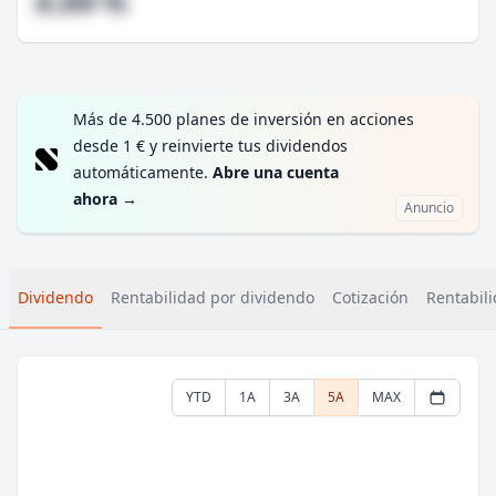
#,## %
Más de 4.500 planes de inversión en acciones
desde 1 € y reinvierte tus dividendos
automáticamente.
Abre una cuenta
ahora
→
Anuncio
Dividendo
Rentabilidad por dividendo
Cotización
Rentabili
YTD
1A
3A
5A
MAX