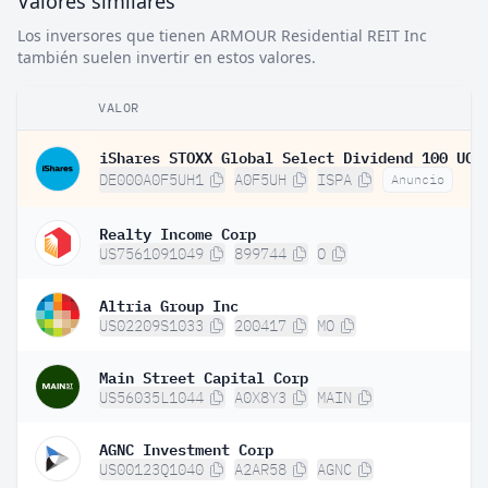
Valores similares
Los inversores que tienen ARMOUR Residential REIT Inc
también suelen invertir en estos valores.
VALOR
DE000A0F5UH1
A0F5UH
ISPA
Anuncio
Realty Income Corp
US7561091049
899744
O
Altria Group Inc
US02209S1033
200417
MO
Main Street Capital Corp
US56035L1044
A0X8Y3
MAIN
AGNC Investment Corp
US00123Q1040
A2AR58
AGNC