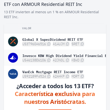
ETF con ARMOUR Residential REIT Inc
13 ETF invierten al menos un 1 % en ARMOUR Residential
REIT Inc.
VALOR
Global X SuperDividend REIT ETF
US37960A6516
A14UJM
SRET
Invesco KBW High Dividend Yield Financial ET
US46138E6106
A2JN0L
KBWD
VanEck Mortgage REIT Income ETF
US92189F4524
A2AHKF
MORT
¿Acceder a todos los 13 ETF?
Característica exclusiva para
nuestros Aristócratas.