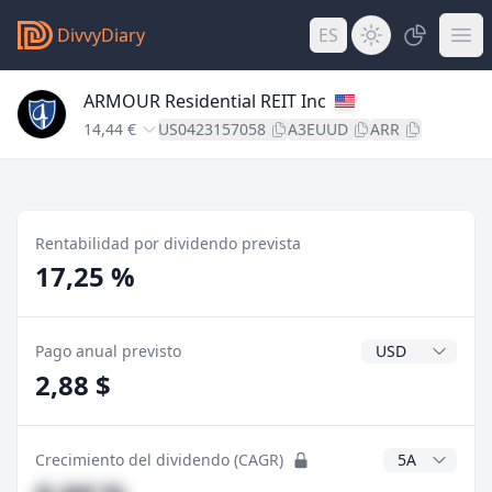
DivvyDiary
ES
ARMOUR Residential REIT Inc
14,44 €
US0423157058
A3EUUD
ARR
Rentabilidad por dividendo prevista
17,25 %
Divisa del divide
Pago anual previsto
2,88 $
Años CAGR
Crecimiento del dividendo (CAGR)