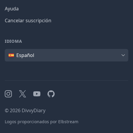
Ayuda
Cancelar suscripción
IDIOMA
Idioma
Español
Instagram
X
YouTube
GitHub
©
2026
DivvyDiary
Logos proporcionados por Elbstream