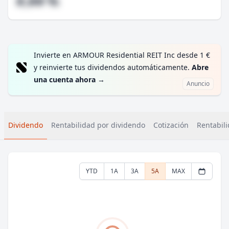
#,## %
Invierte en ARMOUR Residential REIT Inc desde 1 €
y reinvierte tus dividendos automáticamente.
Abre
una cuenta ahora
→
Anuncio
Dividendo
Rentabilidad por dividendo
Cotización
Rentabili
YTD
1A
3A
5A
MAX