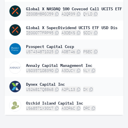
Global X NASDAQ 100 Covered Call UCITS ETF D
IE00BM8R0J59
A2QR39
QYLD
Global X SuperDividend UCITS ETF USD Dis
IE00077FRP95
A3DEKS
SDIV
Prospect Capital Corp
US74348T1025
A0B746
PSEC
Annaly Capital Management Inc
US0357108390
A3DUCY
NLY
Dynex Capital Inc
US26817Q8868
A2PL13
DX
Orchid Island Capital Inc
US68571X3017
A3DR6C
ORC