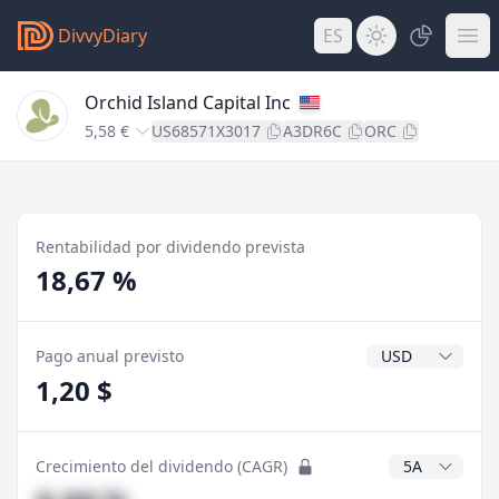
DivvyDiary
ES
Orchid Island Capital Inc
5,58 €
US68571X3017
A3DR6C
ORC
Rentabilidad por dividendo prevista
18,67 %
Divisa del divide
Pago anual previsto
1,20 $
Años CAGR
Crecimiento del dividendo (CAGR)