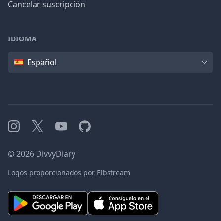
Cancelar suscripción
IDIOMA
Idioma
Español
Instagram
X
YouTube
GitHub
©
2026
DivvyDiary
Logos proporcionados por Elbstream