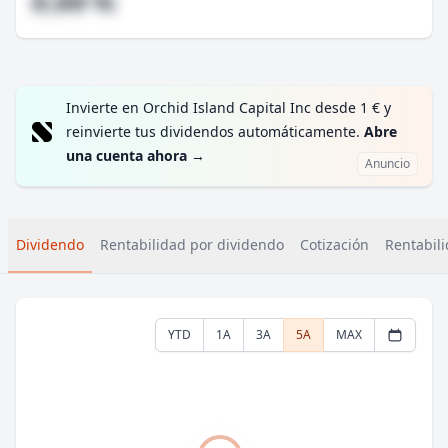
#,## %
Invierte en Orchid Island Capital Inc desde 1 € y
reinvierte tus dividendos automáticamente.
Abre
una cuenta ahora
→
Anuncio
Dividendo
Rentabilidad por dividendo
Cotización
Rentabili
YTD
1A
3A
5A
MAX