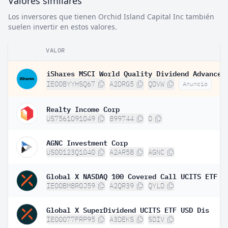
Valores similares
Los inversores que tienen Orchid Island Capital Inc también
suelen invertir en estos valores.
VALOR
IE00BYYHSQ67
A2DRG5
QDVW
Anuncio
Realty Income Corp
US7561091049
899744
O
AGNC Investment Corp
US00123Q1040
A2AR58
AGNC
Global X NASDAQ 100 Covered Call UCITS ETF D
IE00BM8R0J59
A2QR39
QYLD
Global X SuperDividend UCITS ETF USD Dis
IE00077FRP95
A3DEKS
SDIV