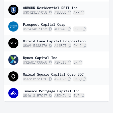
ARMOUR Residential REIT Inc
US0423157058
A3EUUD
ARR
Prospect Capital Corp
US74348T1025
A0B746
PSEC
Oxford Lane Capital Corporation
US6915438476
A41EJT
OXLC
Dynex Capital Inc
US26817Q8868
A2PL13
DX
Oxford Square Capital Corp BDC
US69181V1070
A2JG23
OXSQ
Invesco Mortgage Capital Inc
US46131B7047
A3DMJV
IVR