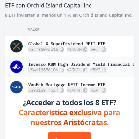
ETF con Orchid Island Capital Inc
8 ETF invierten al menos un 1 % en Orchid Island Capital Inc.
VALOR
Global X SuperDividend REIT ETF
US37960A6516
A14UJM
SRET
Invesco KBW High Dividend Yield Financial ET
US46138E6106
A2JN0L
KBWD
VanEck Mortgage REIT Income ETF
US92189F4524
A2AHKF
MORT
¿Acceder a todos los 8 ETF?
Característica exclusiva para
nuestros Aristócratas.