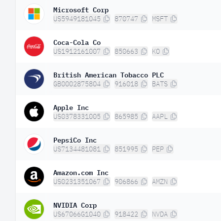
Microsoft Corp
US5949181045
870747
MSFT
Coca-Cola Co
US1912161007
850663
KO
British American Tobacco PLC
GB0002875804
916018
BATS
Apple Inc
US0378331005
865985
AAPL
PepsiCo Inc
US7134481081
851995
PEP
Amazon.com Inc
US0231351067
906866
AMZN
NVIDIA Corp
US67066G1040
918422
NVDA