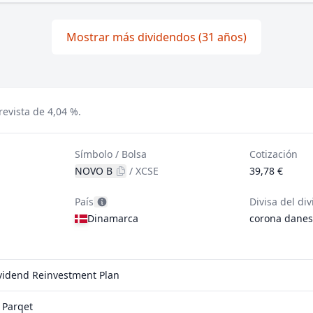
Mostrar más dividendos (31 años)
evista de 4,04 %.
Símbolo / Bolsa
Cotización
NOVO B
/
XCSE
39,78 €
País
Divisa del di
Dinamarca
corona dane
ividend Reinvestment Plan
 Parqet