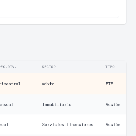
REC.DIV.
SECTOR
TIPO
rimestral
mixto
ETF
ensual
Inmobiliario
Acción
nual
Servicios financieros
Acción