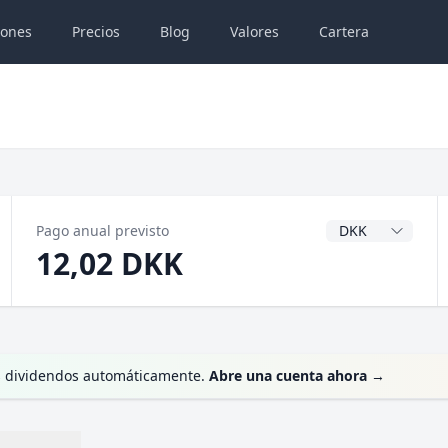
iones
Precios
Blog
Valores
Cartera
Divisa del dividen
Pago anual previsto
12,02 DKK
tus dividendos automáticamente.
Abre una cuenta ahora
→