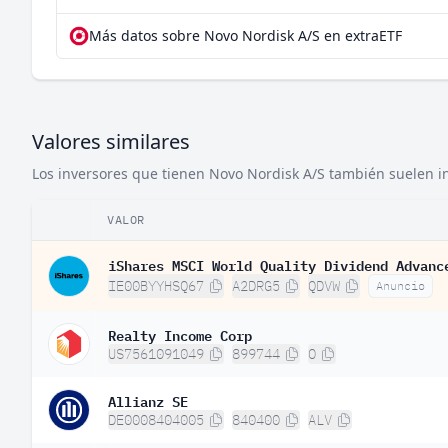
Más datos sobre Novo Nordisk A/S en extraETF
Valores similares
Los inversores que tienen Novo Nordisk A/S también suelen inv
VALOR
iShares MSCI World Quality Dividend Advanc
IE00BYYHSQ67
A2DRG5
QDVW
Anuncio
Realty Income Corp
US7561091049
899744
O
Allianz SE
DE0008404005
840400
ALV