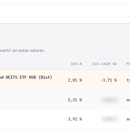
ertir en estos valores.
DIV.%
DIV.CAGR 5A
F
ed UCITS ETF USD (Dist)
2,01 %
-3,71 %
t
5,21 %
#,## %
m
3,92 %
#,## %
a