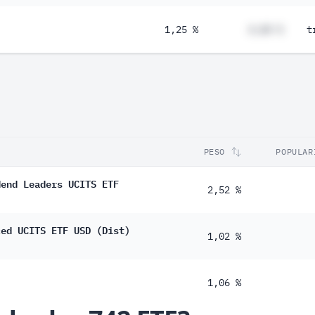
1,25 %
#,## %
t
PESO
POPULAR
dend Leaders UCITS ETF
2,52 %
ced UCITS ETF USD (Dist)
1,02 %
1,06 %