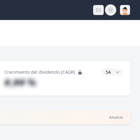
ES
do
Años CAGR
Crecimiento del dividendo (CAGR)
#,## %
Anuncio