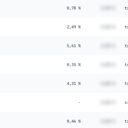
0,78 %
#,## %
t
2,49 %
#,## %
t
5,61 %
#,## %
t
0,35 %
#,## %
t
4,31 %
#,## %
t
-
#,## %
s
0,46 %
#,## %
t