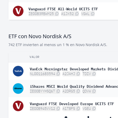
Vanguard FTSE All-World UCITS ETF
IE00B3RBWM25
A1JX52
VGWL
ETF con Novo Nordisk A/S
742 ETF invierten al menos un 1 % en Novo Nordisk A/S.
VALOR
VanEck Morningstar Developed Markets Divi
NL0011683594
A2JAHJ
TDIV
iShares MSCI World Quality Dividend Advan
IE00BYYHSQ67
A2DRG5
QDVW
Vanguard FTSE Developed Europe UCITS ETF
IE00B945VV12
A1T8FS
VGEU