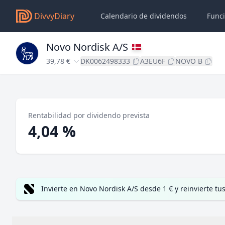
DivvyDiary
Calendario de dividendos
Func
Novo Nordisk A/S
39,78 €
DK0062498333
A3EU6F
NOVO B
Rentabilidad por dividendo prevista
4,04 %
Invierte en Novo Nordisk A/S desde 1 € y reinvierte 