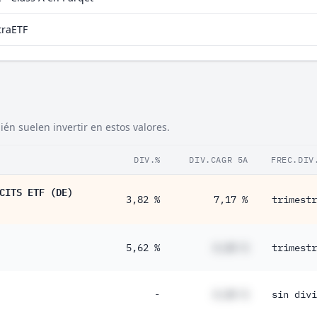
traETF
én suelen invertir en estos valores.
DIV.%
DIV.CAGR 5A
FREC.DIV
CITS ETF (DE)
3,82 %
7,17 %
trimestr
5,62 %
#,## %
trimestr
-
#,## %
sin divi