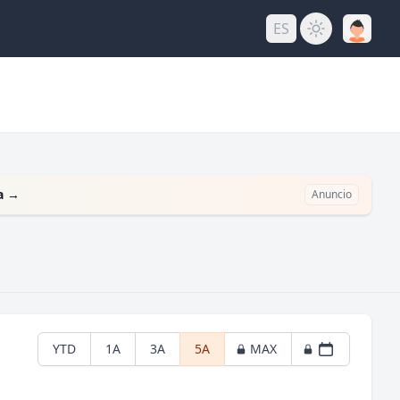
ES
a
→
Anuncio
YTD
1A
3A
5A
MAX