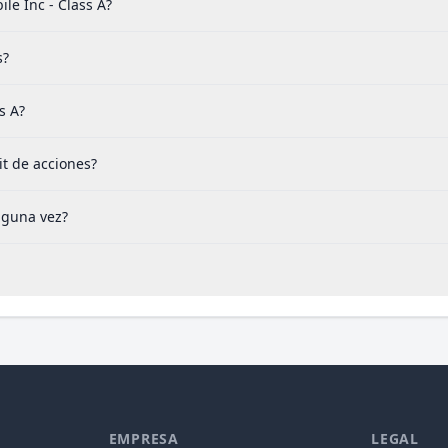
le Inc - Class A?
s?
s A?
t de acciones?
lguna vez?
EMPRESA
LEGAL