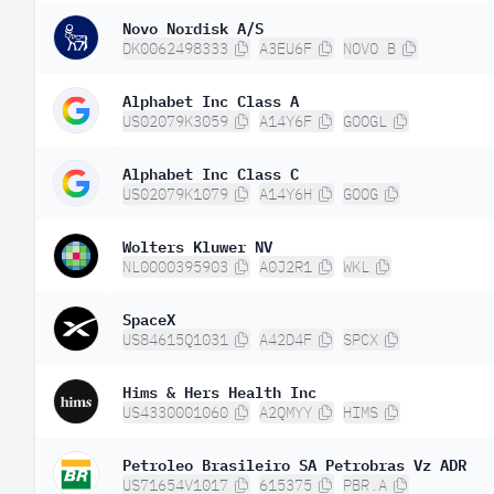
Novo Nordisk A/S
DK0062498333
A3EU6F
NOVO B
Alphabet Inc Class A
US02079K3059
A14Y6F
GOOGL
Alphabet Inc Class C
US02079K1079
A14Y6H
GOOG
Wolters Kluwer NV
NL0000395903
A0J2R1
WKL
SpaceX
US84615Q1031
A42D4F
SPCX
Hims & Hers Health Inc
US4330001060
A2QMYY
HIMS
Petroleo Brasileiro SA Petrobras Vz ADR
US71654V1017
615375
PBR.A