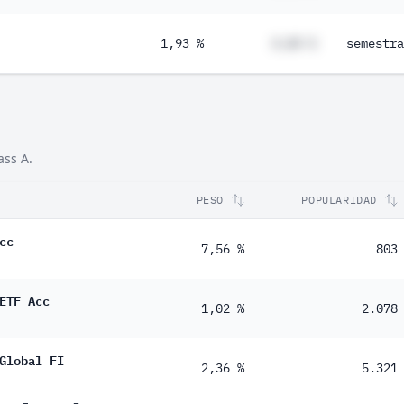
1,93 %
#,## %
semestra
ass A.
PESO
POPULARIDAD
cc
7,56 %
803
ETF Acc
1,02 %
2.078
Global FI
2,36 %
5.321