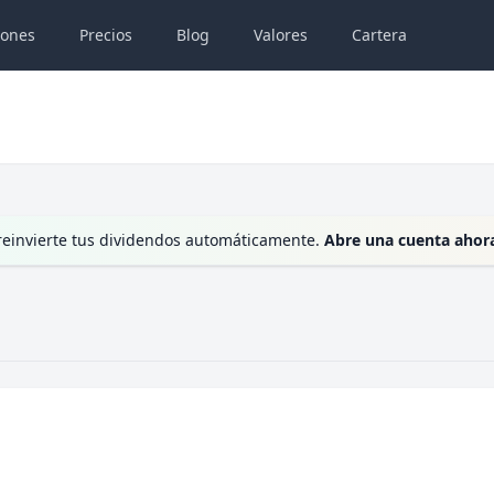
iones
Precios
Blog
Valores
Cartera
 reinvierte tus dividendos automáticamente.
Abre una cuenta ahor