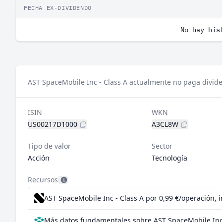
FECHA EX-DIVIDENDO
No hay his
AST SpaceMobile Inc - Class A actualmente no paga divid
ISIN
WKN
US00217D1000
A3CL8W
Tipo de valor
Sector
Acción
Tecnología
Recursos
AST SpaceMobile Inc - Class A por 0,99 €/operación, 
Más datos fundamentales sobre AST SpaceMobile Inc 