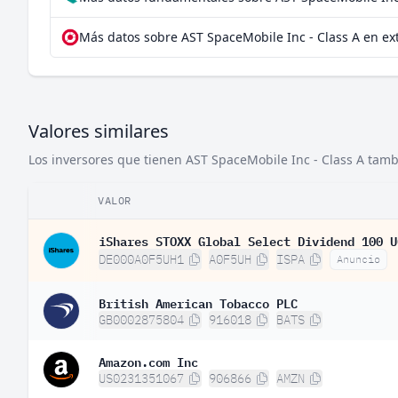
Más datos sobre AST SpaceMobile Inc - Class A en ex
Valores similares
Los inversores que tienen AST SpaceMobile Inc - Class A tambi
VALOR
iShares STOXX Global Select Dividend 100 U
DE000A0F5UH1
A0F5UH
ISPA
Anuncio
British American Tobacco PLC
GB0002875804
916018
BATS
Amazon.com Inc
US0231351067
906866
AMZN