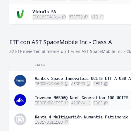
Vidrala SA
ES0183746314
873772
VID
ETF con AST SpaceMobile Inc - Class A
32 ETF invierten al menos un 1 % en AST SpaceMobile Inc - Cl
VALOR
VanEck Space Innovators UCITS ETF A USD A
IE000YU9K6K2
A3DP9J
JEDI
Invesco NASDAQ Next Generation 100 UCITS 
IE00BMD8KP97
A2QPVX
EQQJ
Renta 4 Multigestión Numantia Patrimonio 
ES0173311103