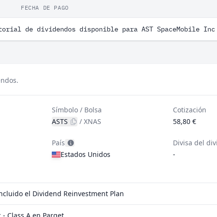
FECHA DE PAGO
torial de dividendos disponible para AST SpaceMobile Inc
endos.
Símbolo / Bolsa
Cotización
ASTS
/
XNAS
58,80 €
País
Divisa del di
Estados Unidos
-
incluido el Dividend Reinvestment Plan
- Class A en Parqet