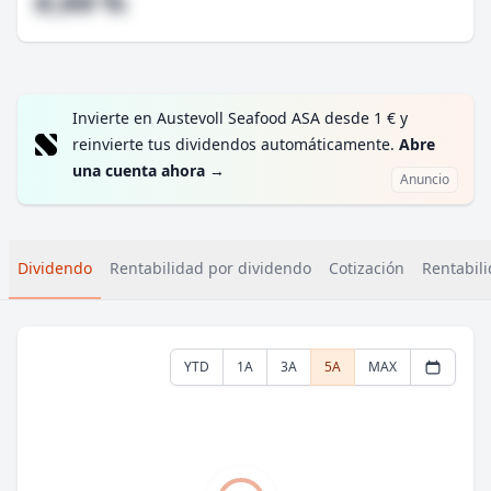
#,## %
Invierte en Austevoll Seafood ASA desde 1 € y
reinvierte tus dividendos automáticamente.
Abre
una cuenta ahora
→
Anuncio
Dividendo
Rentabilidad por dividendo
Cotización
Rentabili
YTD
1A
3A
5A
MAX