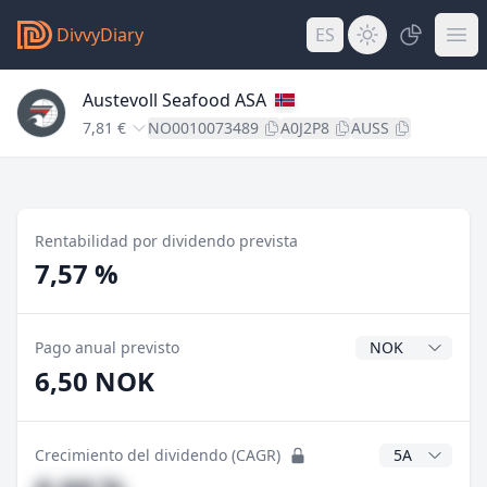
DivvyDiary
ES
Austevoll Seafood ASA
7,81 €
NO0010073489
A0J2P8
AUSS
Rentabilidad por dividendo prevista
7,57 %
Divisa del divide
Pago anual previsto
6,50 NOK
Años CAGR
Crecimiento del dividendo (CAGR)