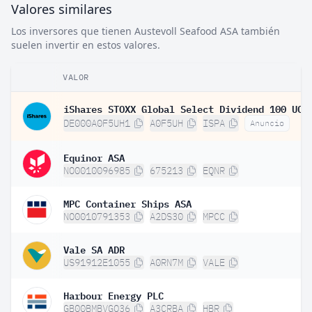
Valores similares
Los inversores que tienen Austevoll Seafood ASA también
suelen invertir en estos valores.
VALOR
DE000A0F5UH1
A0F5UH
ISPA
Anuncio
Equinor ASA
NO0010096985
675213
EQNR
MPC Container Ships ASA
NO0010791353
A2DS30
MPCC
Vale SA ADR
US91912E1055
A0RN7M
VALE
Harbour Energy PLC
GB00BMBVGQ36
A3CRBA
HBR