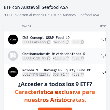
ETF con Austevoll Seafood ASA
9 ETF invierten al menos un 1 % en Austevoll Seafood ASA.
VALOR
PESO
DWS Concept GS&P Food LD
4,50
DE0008486655
848665
OXMC
Oberbanscheidt Dividendenfonds R
1,89
DE000A12BTG5
A12BTG
4CG0
Nordea 1 - Norwegian Equity Fund BP
3,44
LU0173784223
358491
NDJS
¿Acceder a todos los 9 ETF?
Característica exclusiva para
nuestros Aristócratas.