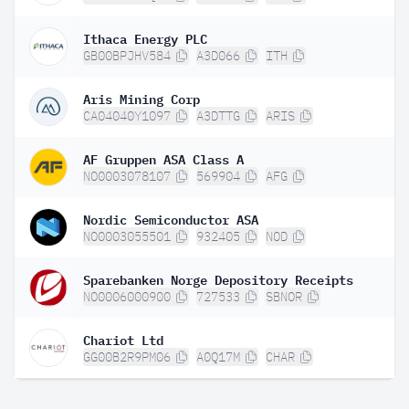
Ithaca Energy PLC
GB00BPJHV584
A3D066
ITH
Aris Mining Corp
CA04040Y1097
A3DTTG
ARIS
AF Gruppen ASA Class A
NO0003078107
569904
AFG
Nordic Semiconductor ASA
NO0003055501
932405
NOD
Sparebanken Norge Depository Receipts
NO0006000900
727533
SBNOR
Chariot Ltd
GG00B2R9PM06
A0Q17M
CHAR