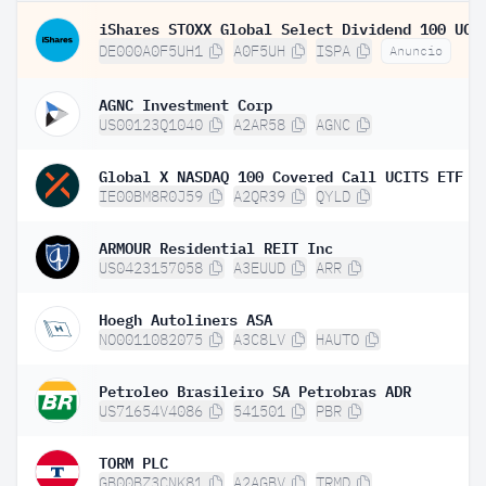
DE000A0F5UH1
A0F5UH
ISPA
Anuncio
AGNC Investment Corp
US00123Q1040
A2AR58
AGNC
Global X NASDAQ 100 Covered Call UCITS ETF D
IE00BM8R0J59
A2QR39
QYLD
ARMOUR Residential REIT Inc
US0423157058
A3EUUD
ARR
Hoegh Autoliners ASA
NO0011082075
A3C8LV
HAUTO
Petroleo Brasileiro SA Petrobras ADR
US71654V4086
541501
PBR
TORM PLC
GB00BZ3CNK81
A2AGBV
TRMD