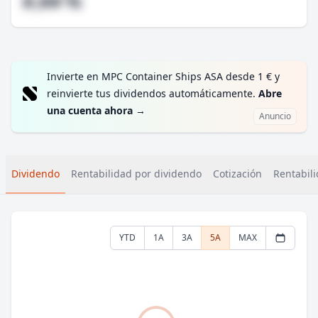
#,## %
Invierte en MPC Container Ships ASA desde 1 € y
reinvierte tus dividendos automáticamente.
Abre
una cuenta ahora
→
Anuncio
Dividendo
Rentabilidad por dividendo
Cotización
Rentabili
YTD
1A
3A
5A
MAX