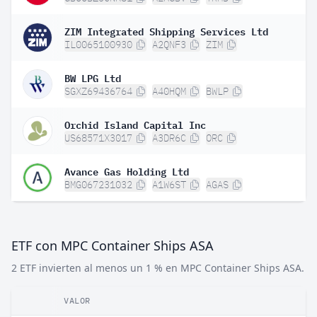
ZIM Integrated Shipping Services Ltd
IL0065100930
A2QNF3
ZIM
BW LPG Ltd
SGXZ69436764
A40HQM
BWLP
Orchid Island Capital Inc
US68571X3017
A3DR6C
ORC
Avance Gas Holding Ltd
BMG067231032
A1W6ST
AGAS
ETF con MPC Container Ships ASA
2 ETF invierten al menos un 1 % en MPC Container Ships ASA.
VALOR