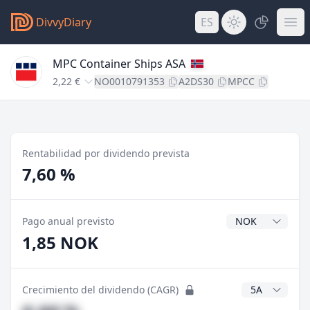
DivvyDiary
ES
MPC Container Ships ASA
2,22 €
NO0010791353
A2DS30
MPCC
Rentabilidad por dividendo prevista
7,60 %
Divisa del divide
Pago anual previsto
1,85 NOK
Años CAGR
Crecimiento del dividendo (CAGR)