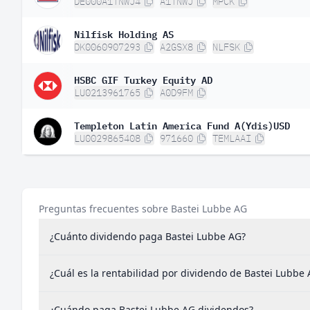
DE000A1TNWJ4
A1TNWJ
MPCK
Nilfisk Holding AS
DK0060907293
A2GSX8
NLFSK
HSBC GIF Turkey Equity AD
LU0213961765
A0D9FM
Templeton Latin America Fund A(Ydis)USD
LU0029865408
971660
TEMLAAI
Preguntas frecuentes sobre Bastei Lubbe AG
¿Cuánto dividendo paga Bastei Lubbe AG?
¿Cuál es la rentabilidad por dividendo de Bastei Lubbe
¿Cuándo paga Bastei Lubbe AG dividendos?