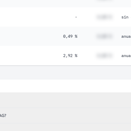
-
#,## %
sin 
0,49 %
#,## %
anua
2,92 %
#,## %
anua
 AG?