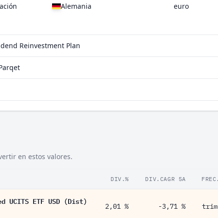
ación
Alemania
euro
vidend Reinvestment Plan
Parqet
rtir en estos valores.
DIV.%
DIV.CAGR 5A
FREC
ed UCITS ETF USD (Dist)
2,01 %
-3,71 %
trim