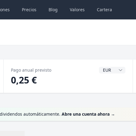
iones
Precios
Blog
Valores
Cartera
Divisa del dividen
Pago anual previsto
0,25 €
us dividendos automáticamente.
Abre una cuenta ahora
→