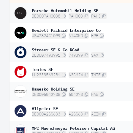
Porsche Automobil Holding SE
DE000PAH0038
PAH003
PAH3
Hewlett Packard Enterprise Co
US42824C1099
A140KD
HPE
Stroeer SE & Co KGaA
DE0007493991
749399
SAX
Tonies SE
LU2333563281
A3CM2W
TNIE
Hawesko Holding SE
DE0006042708
604270
HAW
Allgeier SE
DE000A2GS633
A2GS63
AEIN
MPC Muenchmeyer Petersen Capital AG