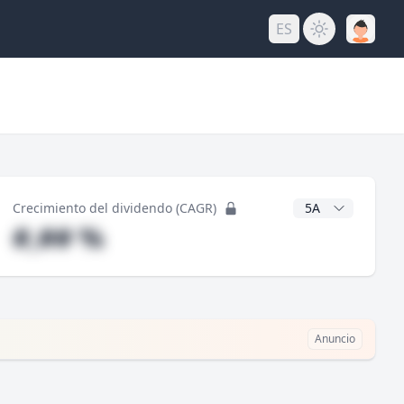
ES
do
Años CAGR
Crecimiento del dividendo (CAGR)
#,## %
Anuncio