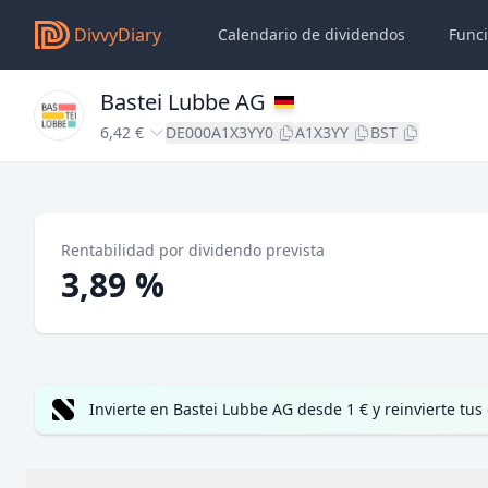
DivvyDiary
Calendario de dividendos
Func
Bastei Lubbe AG
6,42 €
DE000A1X3YY0
A1X3YY
BST
Rentabilidad por dividendo prevista
3,89 %
Invierte en Bastei Lubbe AG desde 1 € y reinvierte t