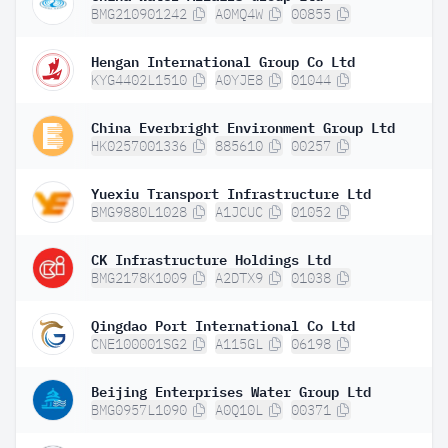
BMG210901242
A0MQ4W
00855
Hengan International Group Co Ltd
KYG4402L1510
A0YJE8
01044
China Everbright Environment Group Ltd
HK0257001336
885610
00257
Yuexiu Transport Infrastructure Ltd
BMG9880L1028
A1JCUC
01052
CK Infrastructure Holdings Ltd
BMG2178K1009
A2DTX9
01038
Qingdao Port International Co Ltd
CNE100001SG2
A115GL
06198
Beijing Enterprises Water Group Ltd
BMG0957L1090
A0Q10L
00371