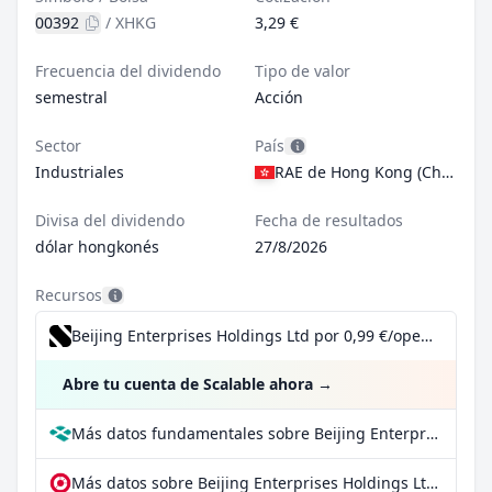
00392
/
XHKG
3,29 €
Frecuencia del dividendo
Tipo de valor
semestral
Acción
Sector
País
Industriales
RAE de Hong Kong (China)
Divisa del dividendo
Fecha de resultados
dólar hongkonés
27/8/2026
Recursos
Beijing Enterprises Holdings Ltd por 0,99 €/operación, incluido el Dividend Reinvestment Plan
Abre tu cuenta de Scalable ahora
→
Más datos fundamentales sobre Beijing Enterprises Holdings Ltd en Parqet
Más datos sobre Beijing Enterprises Holdings Ltd en extraETF