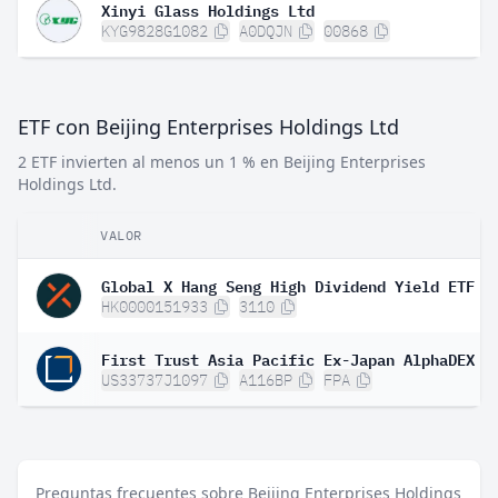
Xinyi Glass Holdings Ltd
KYG9828G1082
A0DQJN
00868
ETF con Beijing Enterprises Holdings Ltd
2 ETF invierten al menos un 1 % en Beijing Enterprises
Holdings Ltd.
VALOR
Global X Hang Seng High Dividend Yield ETF
HK0000151933
3110
First Trust Asia Pacific Ex-Japan AlphaDEX F
US33737J1097
A116BP
FPA
Preguntas frecuentes sobre Beijing Enterprises Holdings