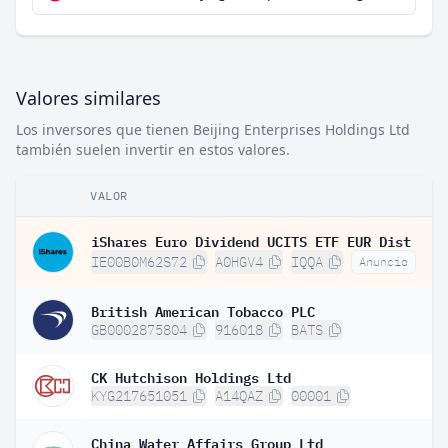
Valores similares
Los inversores que tienen Beijing Enterprises Holdings Ltd
también suelen invertir en estos valores.
VALOR
iShares Euro Dividend UCITS ETF EUR Dist
IE00B0M62S72
A0HGV4
IQQA
Anuncio
British American Tobacco PLC
GB0002875804
916018
BATS
CK Hutchison Holdings Ltd
KYG217651051
A14QAZ
00001
China Water Affairs Group Ltd