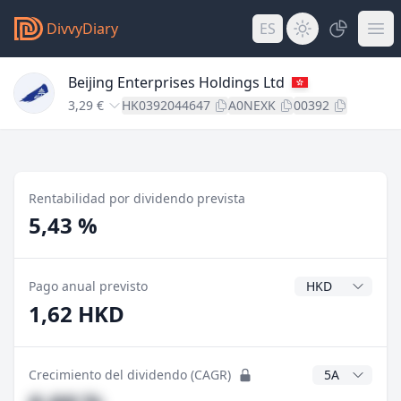
DivvyDiary
ES
Beijing Enterprises Holdings Ltd
3,29 €
HK0392044647
A0NEXK
00392
Rentabilidad por dividendo prevista
5,43 %
Divisa del divide
Pago anual previsto
1,62 HKD
Años CAGR
Crecimiento del dividendo (CAGR)