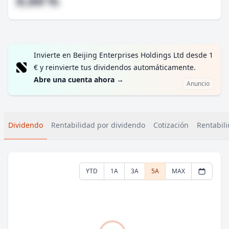
#,## %
Invierte en Beijing Enterprises Holdings Ltd desde 1
€ y reinvierte tus dividendos automáticamente.
Abre una cuenta ahora
→
Anuncio
Dividendo
Rentabilidad por dividendo
Cotización
Rentabili
YTD
1A
3A
5A
MAX