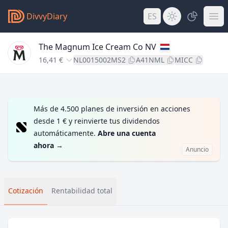
DivvyDiary
ES
The Magnum Ice Cream Co NV
16,41 €
NL0015002MS2
A41NML
MICC
Más de 4.500 planes de inversión en acciones
desde 1 € y reinvierte tus dividendos
automáticamente.
Abre una cuenta
ahora
→
Anuncio
Cotización
Rentabilidad total