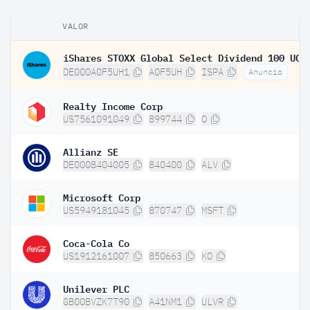
VALOR
DE000A0F5UH1
A0F5UH
ISPA
Anuncio
Realty Income Corp
US7561091049
899744
O
Allianz SE
DE0008404005
840400
ALV
Microsoft Corp
US5949181045
870747
MSFT
Coca-Cola Co
US1912161007
850663
KO
Unilever PLC
GB00BVZK7T90
A41NM1
ULVR