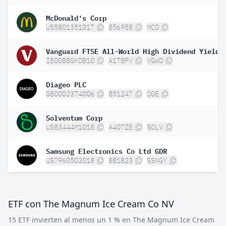
McDonald's Corp
US5801351017
856958
MCD
IE00B8GKDB10
A1T8FV
VGWD
Diageo PLC
GB0002374006
851247
DGE
Solventum Corp
US83444M1018
A407ZE
SOLV
Samsung Electronics Co Ltd GDR
US7960502018
881823
SSNGY
ETF con The Magnum Ice Cream Co NV
15 ETF invierten al menos un 1 % en The Magnum Ice Cream