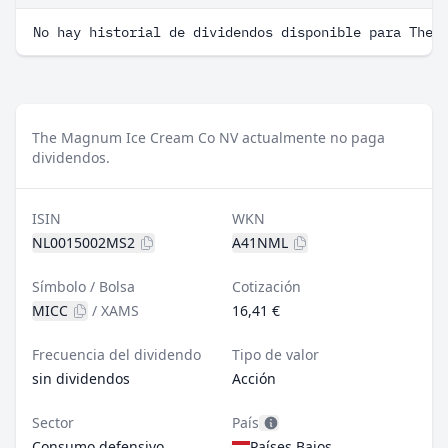
No hay historial de dividendos disponible para The 
The Magnum Ice Cream Co NV actualmente no paga
dividendos.
ISIN
WKN
NL0015002MS2
A41NML
Símbolo / Bolsa
Cotización
MICC
/
XAMS
16,41 €
Frecuencia del dividendo
Tipo de valor
sin dividendos
Acción
Sector
País
Consumo defensivo
Países Bajos