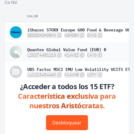
Co NV.
VALOR
DE000A0H08H3
A0H08H
EXH3
Quantex Global Value Fund (EUR) R
LI0274481113
A14VGZ
C4Y0
LU1215454460
A14XHB
UIMY
¿Acceder a todos los 15 ETF?
Característica exclusiva para
nuestros Aristócratas.
Desbloquear