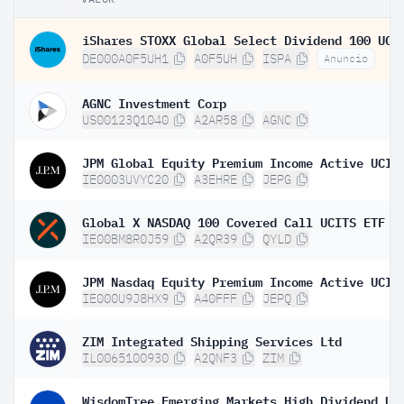
DE000A0F5UH1
A0F5UH
ISPA
Anuncio
AGNC Investment Corp
US00123Q1040
A2AR58
AGNC
IE0003UVYC20
A3EHRE
JEPG
Global X NASDAQ 100 Covered Call UCITS ETF D
IE00BM8R0J59
A2QR39
QYLD
IE000U9J8HX9
A40FFF
JEPQ
ZIM Integrated Shipping Services Ltd
IL0065100930
A2QNF3
ZIM