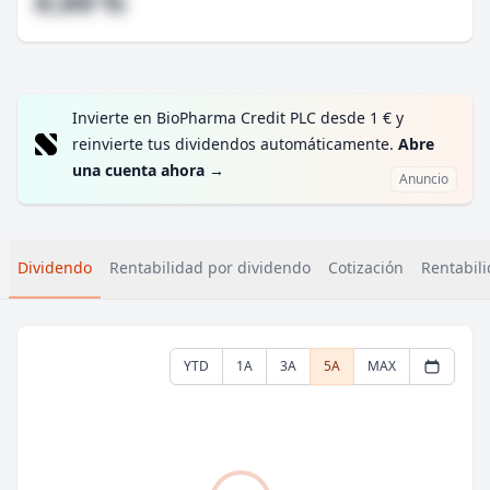
#,## %
Invierte en BioPharma Credit PLC desde 1 € y
reinvierte tus dividendos automáticamente.
Abre
una cuenta ahora
→
Anuncio
Dividendo
Rentabilidad por dividendo
Cotización
Rentabili
YTD
1A
3A
5A
MAX