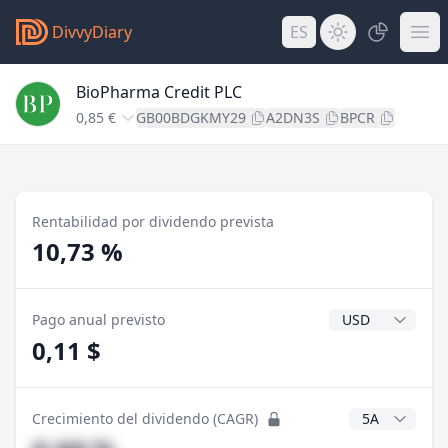
DivvyDiary
ES
BioPharma Credit PLC
0,85 €
GB00BDGKMY29
A2DN3S
BPCR
Rentabilidad por dividendo prevista
10,73 %
Divisa del divide
Pago anual previsto
0,11 $
Años CAGR
Crecimiento del dividendo (CAGR)