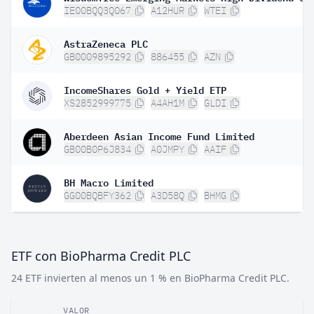
IE00BQQ3Q067
A12HUR
WTEI
AstraZeneca PLC
GB0009895292
886455
AZN
IncomeShares Gold + Yield ETP
XS2852999775
A4AH1M
GLDI
Aberdeen Asian Income Fund Limited
GB00B0P6J834
A0JMPY
AAIF
BH Macro Limited
GG00BQBFY362
A3D58Q
BHMG
ETF con BioPharma Credit PLC
24 ETF invierten al menos un 1 % en BioPharma Credit PLC.
VALOR