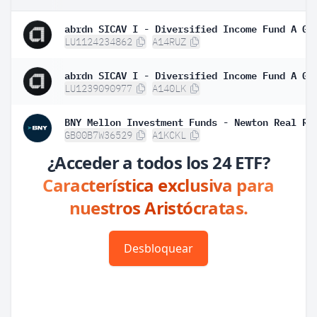
LU1124234862
A14RUZ
LU1239090977
A140LK
GB00B7W36529
A1KCKL
¿Acceder a todos los 24 ETF?
Característica exclusiva para
nuestros Aristócratas.
Desbloquear