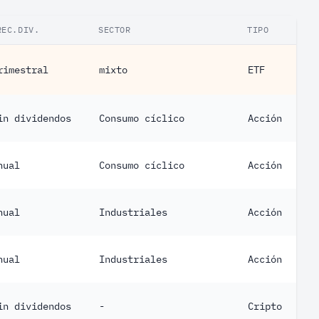
REC.DIV.
SECTOR
TIPO
rimestral
mixto
ETF
in dividendos
Consumo cíclico
Acción
nual
Consumo cíclico
Acción
nual
Industriales
Acción
nual
Industriales
Acción
in dividendos
-
Cripto