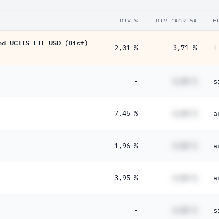
DIV.%
DIV.CAGR 5A
F
ed UCITS ETF USD (Dist)
2,01 %
-3,71 %
t
-
#,## %
s
7,45 %
#,## %
a
1,96 %
#,## %
a
3,95 %
#,## %
a
-
#,## %
s