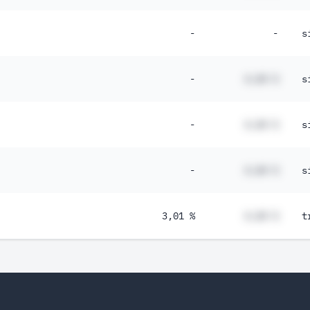
-
-
s
-
#,## %
s
-
#,## %
s
-
#,## %
s
3,01 %
#,## %
t