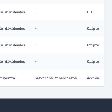
in dividendos
-
ETF
in dividendos
-
Cripto
in dividendos
-
Cripto
in dividendos
-
Cripto
rimestral
Servicios financieros
Acción