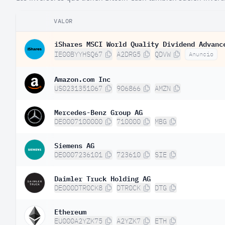
VALOR
iShares MSCI World Quality Dividend Advanc
IE00BYYHSQ67
A2DRG5
QDVW
Anuncio
Amazon.com Inc
US0231351067
906866
AMZN
Mercedes-Benz Group AG
DE0007100000
710000
MBG
Siemens AG
DE0007236101
723610
SIE
Daimler Truck Holding AG
DE000DTR0CK8
DTR0CK
DTG
Ethereum
EU000A2YZK75
A2YZK7
ETH