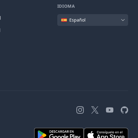
IDIOMA
Idioma
l
Español
d
Instagram
X
YouTube
GitHub