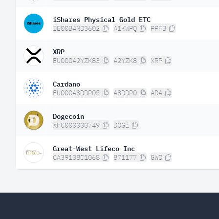
iShares Physical Gold ETC
IE00B4ND3602
A1KWPQ
PPFB
XRP
EU000A2YZK83
A2YZK8
XRP
Cardano
EU000A3DDP05
A3DDP0
ADA
Dogecoin
XFC000000749
DOGE
Great-West Lifeco Inc
CA39138C1068
871177
GWO