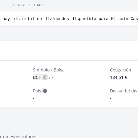
FECHA DE PAGO
 hay historial de dividendos disponible para Bitcoin Cas
Símbolo / Bolsa
Cotización
BCH
/
-
184,51 €
País
Divisa del di
-
-
r en estos valores.