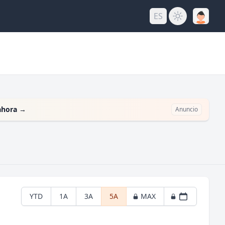
ES
ahora
→
Anuncio
YTD
1A
3A
5A
MAX