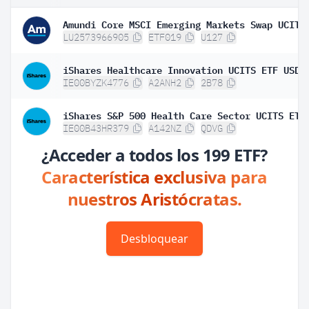
LU2573966905
ETF019
U127
IE00BYZK4776
A2ANH2
2B78
IE00B43HR379
A142NZ
QDVG
¿Acceder a todos los 199 ETF?
Característica exclusiva para
nuestros Aristócratas.
Desbloquear