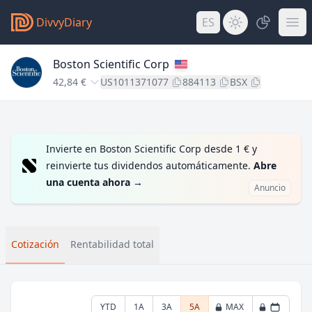
DivvyDiary
ES
Boston Scientific Corp
42,84 €
US1011371077
884113
BSX
Invierte en Boston Scientific Corp desde 1 € y
reinvierte tus dividendos automáticamente.
Abre
una cuenta ahora
→
Anuncio
Cotización
Rentabilidad total
YTD
1A
3A
5A
MAX