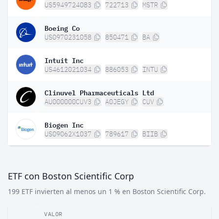
US5949724083
722713
MSTR
Boeing Co
US0970231058
850471
BA
Intuit Inc
US4612021034
886053
INTU
Clinuvel Pharmaceuticals Ltd
AU000000CUV3
A0JEGY
CUV
Biogen Inc
US09062X1037
789617
BIIB
ETF con Boston Scientific Corp
199 ETF invierten al menos un 1 % en Boston Scientific Corp.
VALOR