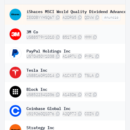
IE00BYYHSQ67
A2DRG5
QDVW
Anuncio
3M Co
US88579Y1010
851745
MMM
PayPal Holdings Inc
US70450Y1038
A14R7U
PYPL
Tesla Inc
US88160R1014
A1CX3T
TSLA
Block Inc
US8522341036
A143D6
XYZ
Coinbase Global Inc
US19260Q1076
A2QP7J
COIN
Strategy Inc