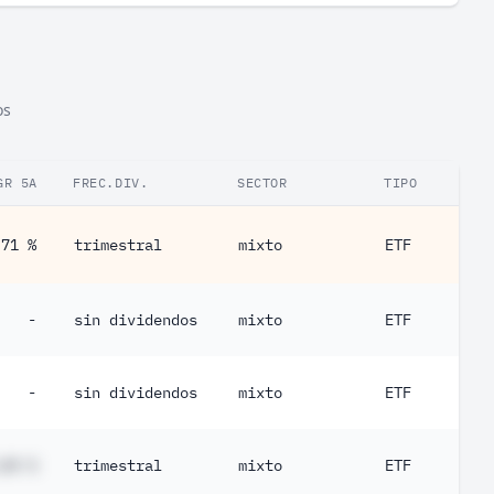
os
GR 5A
FREC.DIV.
SECTOR
TIPO
,71 %
trimestral
mixto
ETF
-
sin dividendos
mixto
ETF
-
sin dividendos
mixto
ETF
,## %
trimestral
mixto
ETF