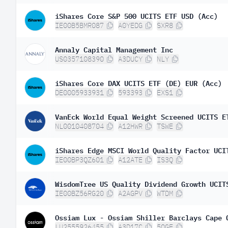
iShares Core S&P 500 UCITS ETF USD (Acc)
IE00B5BMR087
A0YEDG
SXR8
Annaly Capital Management Inc
US0357108390
A3DUCY
NLY
iShares Core DAX UCITS ETF (DE) EUR (Acc)
DE0005933931
593393
EXS1
VanEck World Equal Weight Screened UCITS E
NL0010408704
A12HWR
TSWE
iShares Edge MSCI World Quality Factor UCI
IE00BP3QZ601
A12ATE
IS3Q
WisdomTree US Quality Dividend Growth UCIT
IE00BZ56RG20
A2AGPV
WTDM
Ossiam Lux - Ossiam Shiller Barclays Cape 
LU2555926455
A3D17C
5OGE