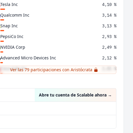
Tesla Inc
4,10 %
Qualcomm Inc
3,14 %
Snap Inc
3,13 %
PepsiCo Inc
2,93 %
NVIDIA Corp
2,49 %
Advanced Micro Devices Inc
2,12 %
Coca-Cola Co
2,01 %
Ver las 79 participaciones con Aristócrata
Adobe Inc
1,90 %
Abre tu cuenta de Scalable ahora
→