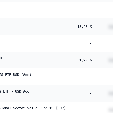
-
13,23 %
#
-
TF
1,77 %
#
TS ETF USD (Acc)
-
S ETF - USD Acc
-
#
Global Sector Value Fund 1C (EUR)
-
#