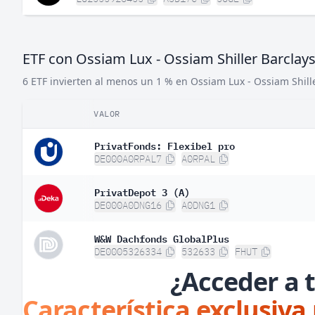
ETF con Ossiam Lux - Ossiam Shiller Barclay
6 ETF invierten al menos un 1 % en Ossiam Lux - Ossiam Shill
VALOR
PrivatFonds: Flexibel pro
DE000A0RPAL7
A0RPAL
PrivatDepot 3 (A)
DE000A0DNG16
A0DNG1
W&W Dachfonds GlobalPlus
DE0005326334
532633
FHUT
¿Acceder a t
Característica exclusiva