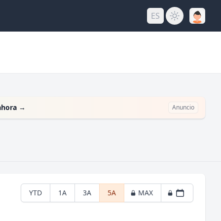
ES
ahora
→
Anuncio
YTD
1A
3A
5A
MAX