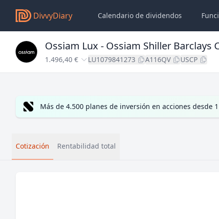
DivvyDiary
Calendario de dividendos
Func
Ossiam Lux - Ossiam Shiller Barclays 
1.496,40 €
LU1079841273
A116QV
USCP
Más de 4.500 planes de inversión en acciones desde 1
Cotización
Rentabilidad total