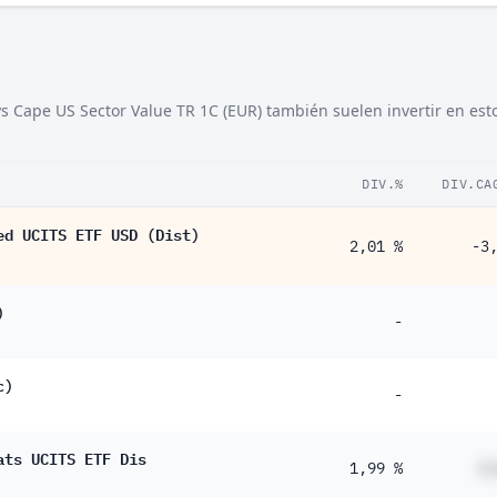
ys Cape US Sector Value TR 1C (EUR) también suelen invertir en est
DIV.%
DIV.CA
ed UCITS ETF USD (Dist)
2,01 %
-3
)
-
c)
-
ats UCITS ETF Dis
1,99 %
#