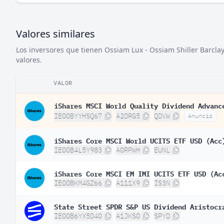
Valores similares
Los inversores que tienen Ossiam Lux - Ossiam Shiller Barcla
valores.
VALOR
iShares MSCI World Quality Dividend Advanc
IE00BYYHSQ67
A2DRG5
QDVW
Anuncio
iShares Core MSCI World UCITS ETF USD (Acc
IE00B4L5Y983
A0RPWH
EUNL
iShares Core MSCI EM IMI UCITS ETF USD (Ac
IE00BKM4GZ66
A111X9
IS3N
State Street SPDR S&P US Dividend Aristocr
IE00B6YX5D40
A1JKS0
SPYD