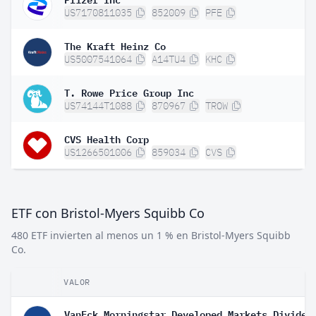
US7170811035
852009
PFE
The Kraft Heinz Co
US5007541064
A14TU4
KHC
T. Rowe Price Group Inc
US74144T1088
870967
TROW
CVS Health Corp
US1266501006
859034
CVS
ETF con Bristol-Myers Squibb Co
480 ETF invierten al menos un 1 % en Bristol-Myers Squibb
Co.
VALOR