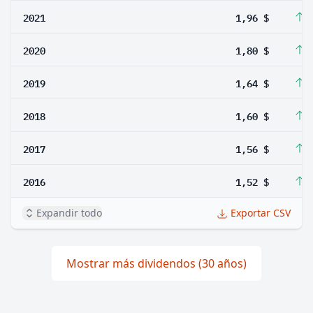
2021
1,96 $
8
2020
1,80 $
9
2019
1,64 $
2
2018
1,60 $
2
2017
1,56 $
2
2016
1,52 $
2
Expandir todo
Exportar CSV
Mostrar más dividendos (30 años)