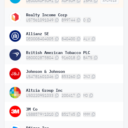
DE000A0F5UH1
A0F5UH
ISPA
Anuncio
Realty Income Corp
US7561091049
899744
O
Allianz SE
DE0008404005
840400
ALV
British American Tobacco PLC
GB0002875804
916018
BATS
Johnson & Johnson
US4781601046
853260
JNJ
Altria Group Inc
US02209S1033
200417
MO
3M Co
US88579Y1010
851745
MMM
Pfizer Inc