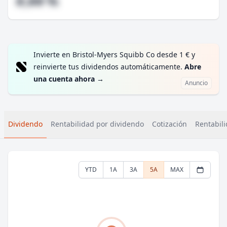
#,## %
Invierte en Bristol-Myers Squibb Co desde 1 € y
reinvierte tus dividendos automáticamente.
Abre
una cuenta ahora
→
Anuncio
Dividendo
Rentabilidad por dividendo
Cotización
Rentabili
YTD
1A
3A
5A
MAX