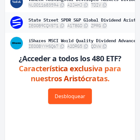
NL0011683594
A2JAHJ
TDIV
IE00B9CQXS71
A1T8GD
ZPRG
IE00BYYHSQ67
A2DRG5
QDVW
¿Acceder a todos los 480 ETF?
Característica exclusiva para
nuestros Aristócratas.
Desbloquear