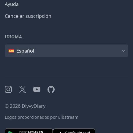
Ayuda
Cancelar suscripción
IDIOMA
Idioma
Español
Instagram
X
YouTube
GitHub
©
2026
DivvyDiary
Logos proporcionados por Elbstream