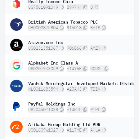
Realty Income Corp
US7561091049
899744
O
British American Tobacco PLC
GB0002875804
916018
BATS
Amazon.com Inc
US0231351067
906866
AMZN
Alphabet Inc Class A
US02079K3059
A14Y6F
GOOGL
NL0011683594
A2JAHJ
TDIV
PayPal Holdings Inc
US70450Y1038
A14R7U
PYPL
Alibaba Group Holding Ltd ADR
US01609W1027
A117ME
AHLA