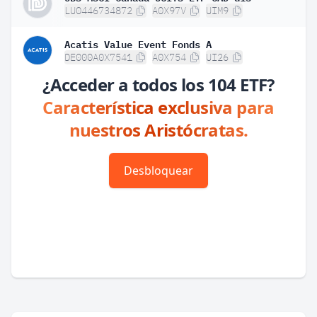
LU0446734872
A0X97V
UIM9
Acatis Value Event Fonds A
DE000A0X7541
A0X754
UI26
¿Acceder a todos los 104 ETF?
Característica exclusiva para
nuestros Aristócratas.
Desbloquear