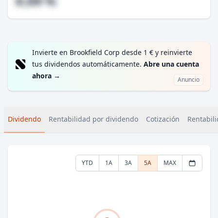
#,## %
Invierte en Brookfield Corp desde 1 € y reinvierte
tus dividendos automáticamente.
Abre una cuenta
ahora
→
Anuncio
Dividendo
Rentabilidad por dividendo
Cotización
Rentabili
YTD
1A
3A
5A
MAX