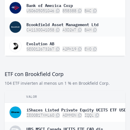
Bank of America Corp
US0605051046
858388
BAC
Brookfield Asset Management Ltd
CA1130041058
A3D2W7
BAM
Evolution AB
SE0012673267
A2PK19
EVO
ETF con Brookfield Corp
104 ETF invierten al menos un 1 % en Brookfield Corp.
VALOR
IE00B1TXHL60
A0MM0N
IQQL
UBS MSCI Canada UCITS ETF CAD dis