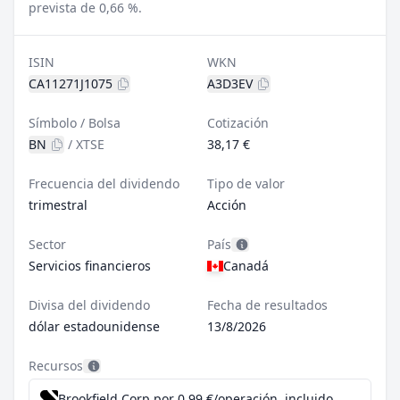
prevista de 0,66 %.
ISIN
WKN
CA11271J1075
A3D3EV
Símbolo / Bolsa
Cotización
BN
/
XTSE
38,17 €
Frecuencia del dividendo
Tipo de valor
trimestral
Acción
Sector
País
Servicios financieros
Canadá
Divisa del dividendo
Fecha de resultados
dólar estadounidense
13/8/2026
Recursos
Brookfield Corp por 0,99 €/operación, incluido el Dividend Reinvestment Plan