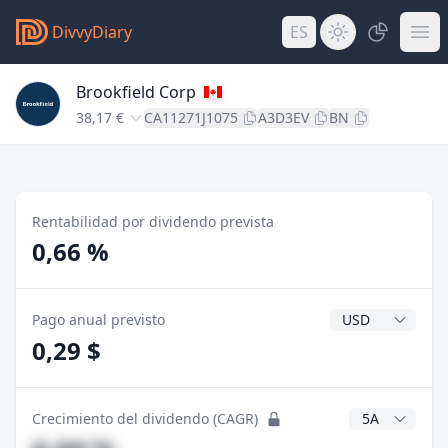
DivvyDiary
ES
Brookfield Corp
38,17 €
CA11271J1075
A3D3EV
BN
Rentabilidad por dividendo prevista
0,66 %
Divisa del divide
Pago anual previsto
0,29 $
Años CAGR
Crecimiento del dividendo (CAGR)