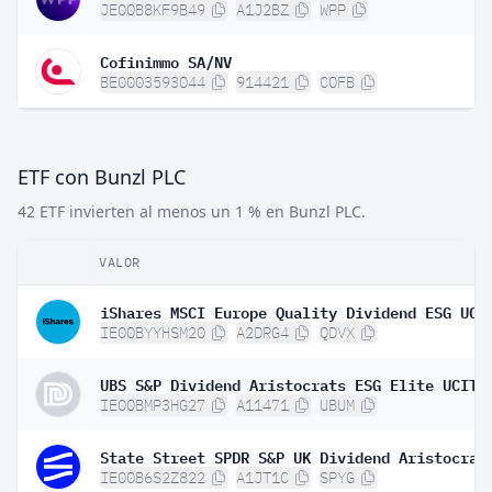
JE00B8KF9B49
A1J2BZ
WPP
Cofinimmo SA/NV
BE0003593044
914421
COFB
ETF con Bunzl PLC
42 ETF invierten al menos un 1 % en Bunzl PLC.
VALOR
IE00BYYHSM20
A2DRG4
QDVX
IE00BMP3HG27
A11471
UBUM
IE00B6S2Z822
A1JT1C
SPYG