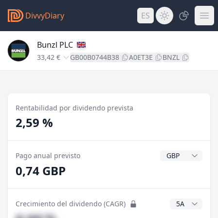
DivvyDiary
ES
Bunzl PLC
33,42 €
GB00B0744B38
A0ET3E
BNZL
Rentabilidad por dividendo prevista
2,59 %
Divisa del divide
Pago anual previsto
0,74 GBP
Años CAGR
Crecimiento del dividendo (CAGR)