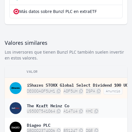
Más datos sobre Bunzl PLC en extraETF
Valores similares
Los inversores que tienen Bunzl PLC también suelen invertir
en estos valores.
VALOR
DE000A0F5UH1
A0F5UH
ISPA
Anuncio
The Kraft Heinz Co
US5007541064
A14TU4
KHC
Diageo PLC
GB0002374006
851247
DGE