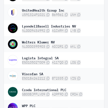
UnitedHealth Group Inc
US91324P1021
869561
UNH
LyondellBasell Industries NV
NL0009434992
A1CWRM
LYB
Wolters Kluwer NV
NL0000395903
A0J2R1
WKL
Logista Integral SA
ES0105027009
A117Q0
LOG
Viscofan SA
ES0184262212
872335
VIS
Croda International PLC
GB00BJFFLV09
A2PF9D
CRDA
WPP PLC