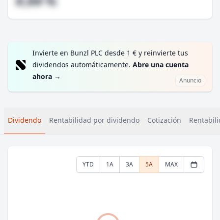
#,## %
Invierte en Bunzl PLC desde 1 € y reinvierte tus
dividendos automáticamente.
Abre una cuenta
ahora
→
Anuncio
Dividendo
Rentabilidad por dividendo
Cotización
Rentabili
YTD
1A
3A
5A
MAX