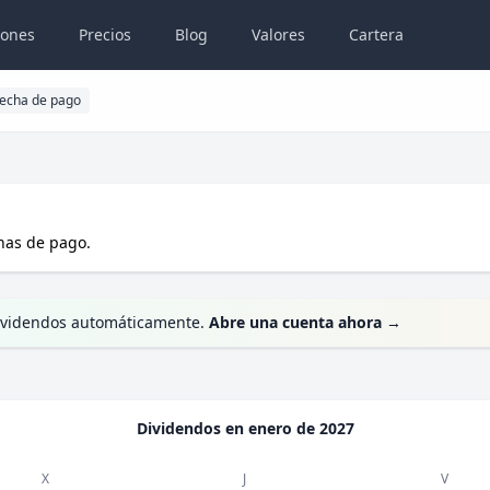
iones
Precios
Blog
Valores
Cartera
echa de pago
has de pago.
 dividendos automáticamente.
Abre una cuenta ahora
→
Dividendos en
enero de 2027
X
J
V