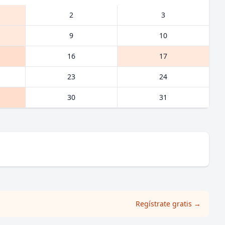
2
3
9
10
16
17
23
24
30
31
Regístrate gratis
→