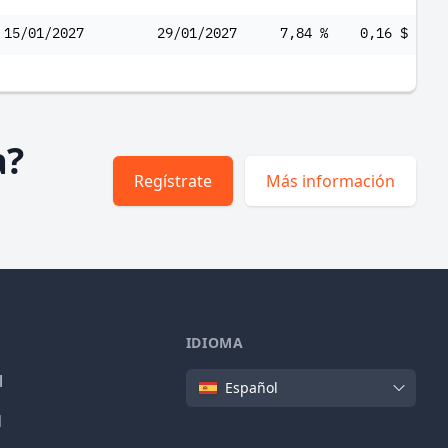
15/01/2027
29/01/2027
7,84 %
0,16 $
a?
Regístrate
Más información
IDIOMA
Idioma
l
Español
d