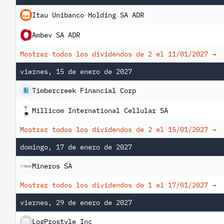
Itau Unibanco Holding SA ADR
Ambev SA ADR
Mostrar todos los dividendos de 2 el
11/01/2027
→
viernes, 15 de enero de 2027
Timbercreek Financial Corp
Millicom International Cellular SA
Mostrar todos los dividendos de 2 el
15/01/2027
→
domingo, 17 de enero de 2027
Mineros SA
Mostrar todos los dividendos de 1 el
17/01/2027
→
viernes, 29 de enero de 2027
LogProstyle Inc